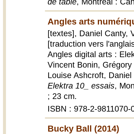
de table
, Montréal : Can
Angles arts numériqu
[textes], Daniel Canty,
[traduction vers l'angla
Angles digital arts : Ele
Vincent Bonin, Grégory 
Louise Ashcroft, Daniel
Elektra 10_ essais
, Mon
; 23 cm.
ISBN : 978-2-9811070-
Bucky Ball (2014)