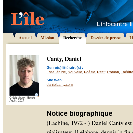
Accueil
Mission
Recherche
Dossier de presse
L
Canty, Daniel
Genre(s) littéraire(s) :
Essai-étude
,
Nouvelle
,
Poésie
,
Récit
,
Roman
,
Théâtr
Site Web :
danielcanty.com
Crédit photo : Benoit
Aquin, 2017
Notice biographique
(Lachine, 1972 - ) Daniel Canty est é
réalisateur. Il élabore, depuis la fin