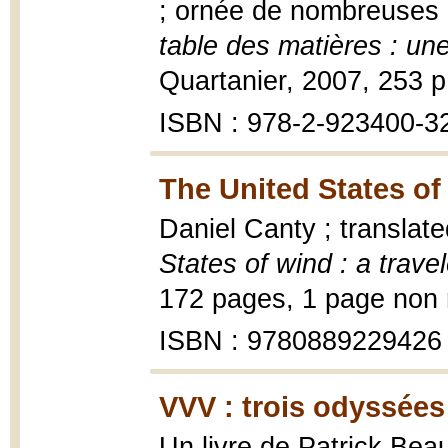
; ornée de nombreuses i
table des matières : un
Quartanier, 2007, 253 p. 
ISBN : 978-2-923400-3
The United States of 
Daniel Canty ; translat
States of wind : a trave
172 pages, 1 page non 
ISBN : 9780889229426
VVV : trois odyssées 
Un livre de Patrick Beau