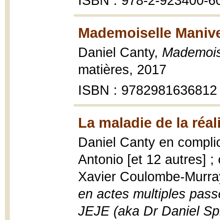
ISBN : 978-2-923400-6
Mademoiselle Manive
Daniel Canty,
Mademoise
matières, 2017
ISBN : 9782981636812
La maladie de la réal
Daniel Canty en complic
Antonio [et 12 autres] 
Xavier Coulombe-Murra
en actes multiples pass
JEJE (aka Dr Daniel S