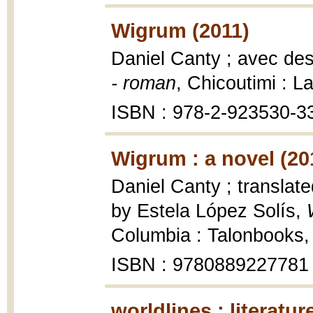
Wigrum (2011)
Daniel Canty ; avec des
- roman
, Chicoutimi : La
ISBN : 978-2-923530-3
Wigrum : a novel (20
Daniel Canty ; translat
by Estela López Solís,
Columbia : Talonbooks, 
ISBN : 9780889227781
worldlines : literatur