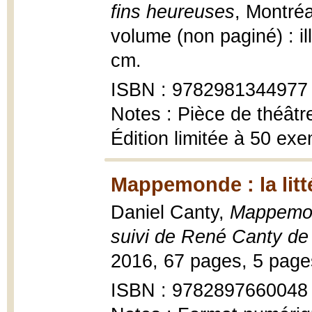
fins heureuses
, Montréa
volume (non paginé) : il
cm.
ISBN : 9782981344977
Notes : Pièce de théâtr
Édition limitée à 50 ex
Mappemonde : la litt
Daniel Canty,
Mappemond
suivi de René Canty de
2016, 67 pages, 5 pages
ISBN : 9782897660048