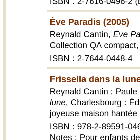
ISBN : 2-7616-0496-2 (b
Ève Paradis (2005)
Reynald Cantin,
Ève Pa
Collection QA compact,
ISBN : 2-7644-0448-4
Frissella dans la lun
Reynald Cantin ; Paule T
lune
, Charlesbourg : Édi
joyeuse maison hantée 
ISBN : 978-2-89591-04
Notes : Pour enfants de