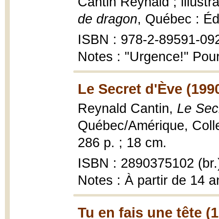
Cantin Reynald ; illustr
de dragon
, Québec : Éd
ISBN : 978-2-89591-09
Notes : "Urgence!" Pour
Le Secret d'Ève (199
Reynald Cantin,
Le Sec
Québec/Amérique, Collec
286 p. ; 18 cm.
ISBN : 2890375102 (br.
Notes : À partir de 14 a
Tu en fais une tête (