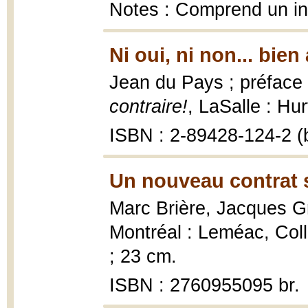
Notes : Comprend un i
Ni oui, ni non... bien
Jean du Pays ; préface 
contraire!
, LaSalle : Hu
ISBN : 2-89428-124-2 (b
Un nouveau contrat s
Marc Brière, Jacques 
Montréal : Leméac, Col
; 23 cm.
ISBN : 2760955095 br.