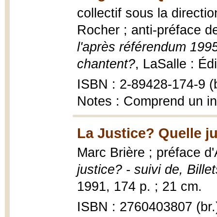
collectif sous la direct
Rocher ; anti-préface d
l'après référendum 1995
chantent?
, LaSalle : É
ISBN : 2-89428-174-9 (b
Notes : Comprend un i
La Justice? Quelle ju
Marc Brière ; préface d'
justice? - suivi de, Billet
1991, 174 p. ; 21 cm.
ISBN : 2760403807 (br.