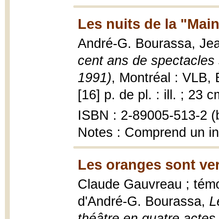
Les nuits de la "Main
André-G. Bourassa, Je
cent ans de spectacles 
1991)
, Montréal : VLB,
[16] p. de pl. : ill. ; 23 c
ISBN : 2-89005-513-2 (b
Notes : Comprend un i
Les oranges sont ver
Claude Gauvreau ; témoi
d'André-G. Bourassa,
L
théâtre en quatre actes