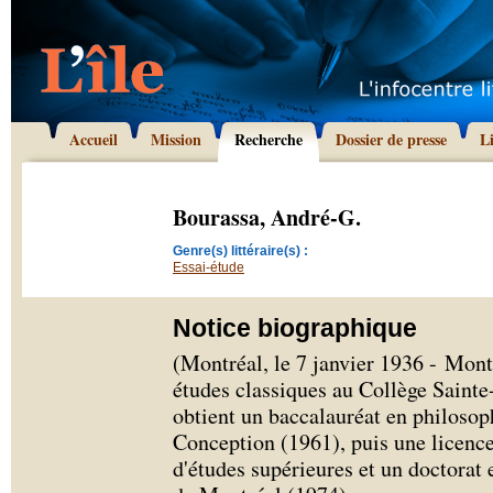
Accueil
Mission
Recherche
Dossier de presse
L
Bourassa, André-G.
Genre(s) littéraire(s) :
Essai-étude
Notice biographique
(Montréal, le 7 janvier 1936 - Mont
études classiques au Collège Saint
obtient un baccalauréat en philoso
Conception (1961), puis une licence
d'études supérieures et un doctorat e