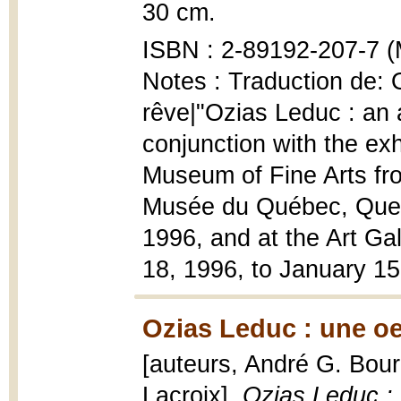
30 cm.
ISBN : 2-89192-207-7 (
Notes : Traduction de: 
rêve|"Ozias Leduc : an 
conjunction with the exh
Museum of Fine Arts fr
Musée du Québec, Queb
1996, and at the Art Gal
18, 1996, to January 15
Ozias Leduc : une oe
[auteurs, André G. Boura
Lacroix],
Ozias Leduc :