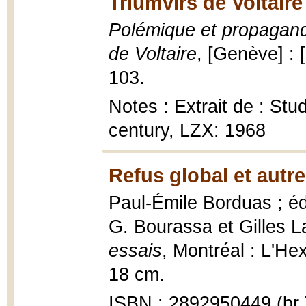
Triumvirs de Voltaire
Polémique et propagand
de Voltaire
, [Genève] : 
103.
Notes : Extrait de : Stu
century, LZX: 1968
Refus global et autre
Paul-Émile Borduas ; éd
G. Bourassa et Gilles L
essais
, Montréal : L'Hex
18 cm.
ISBN : 2892950449 (br.