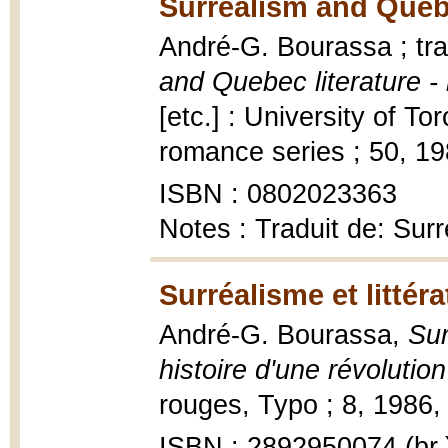
Surrealism and Quebe
André-G. Bourassa ; tr
and Quebec literature - h
[etc.] : University of To
romance series ; 50, 19
ISBN : 0802023363
Notes : Traduit de: Surr
Surréalisme et littér
André-G. Bourassa,
Sur
histoire d'une révolution
rouges, Typo ; 8, 1986, 6
ISBN : 2892950074 (br.