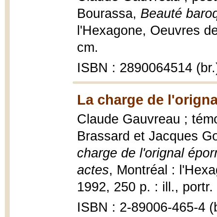
Bourassa,
Beauté baro
l'Hexagone, Oeuvres de
cm.
ISBN : 2890064514 (br.
La charge de l'orign
Claude Gauvreau ; témo
Brassard et Jacques Go
charge de l'orignal épor
actes
, Montréal : l'He
1992, 250 p. : ill., portr
ISBN : 2-89006-465-4 (b