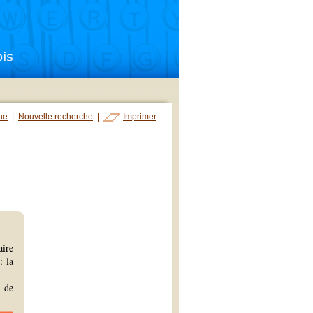
che
|
Nouvelle recherche
|
Imprimer
aire
: la
s de