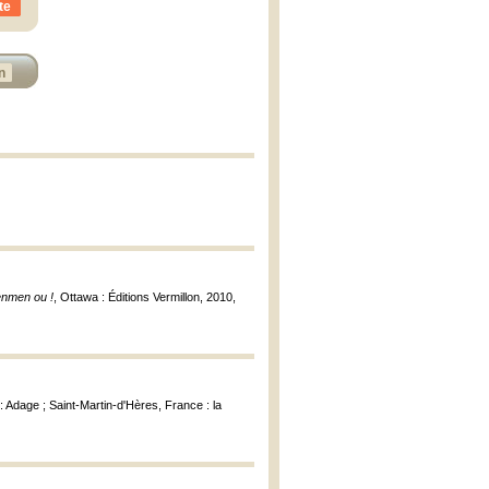
te
n
renmen ou !
, Ottawa : Éditions Vermillon, 2010,
 : Adage ; Saint-Martin-d'Hères, France : la