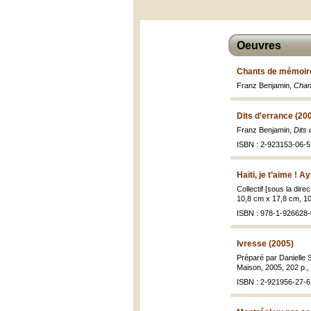
Oeuvres
Chants de mémoire
Franz Benjamin,
Chan
Dits d'errance (20
Franz Benjamin,
Dits 
ISBN : 2-923153-06-5
Haïti, je t’aime ! 
Collectif [sous la dir
10,8 cm x 17,8 cm, 10
ISBN : 978-1-926628-
Ivresse (2005)
Préparé par Danielle S
Maison, 2005, 202 p., [1
ISBN : 2-921956-27-6