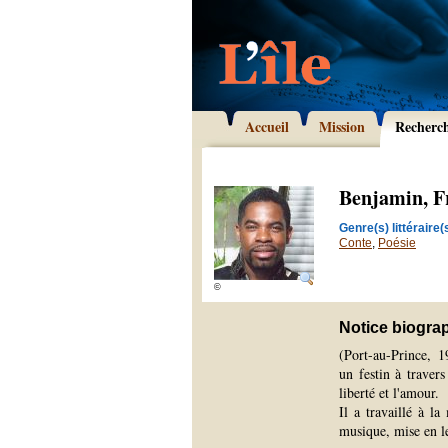
Accueil
Mission
Recherc
Benjamin, F
Genre(s) littéraire(s
Conte
,
Poésie
©
Notice biogra
(Port-au-Prince, 1
un festin à travers
liberté et l'amour.
Il a travaillé à la
musique, mise en lec