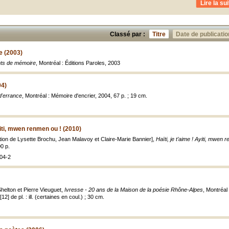
Lire la sui
Classé par :
Titre
Date de publicatio
 (2003)
ts de mémoire
, Montréal : Éditions Paroles, 2003
04)
d'errance
, Montréal : Mémoire d'encrier, 2004, 67 p. ; 19 cm.
Ayiti, mwen renmen ou ! (2010)
ection de Lysette Brochu, Jean Malavoy et Claire-Marie Bannier],
Haïti, je t’aime ! Ayiti, mwen 
0 p.
04-2
helton et Pierre Vieuguet,
Ivresse - 20 ans de la Maison de la poésie Rhône-Alpes
, Montréal
2] de pl. : ill. (certaines en coul.) ; 30 cm.