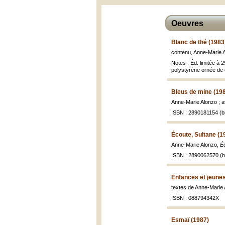
Oeuvres
Blanc de thé (1983
contenu, Anne-Marie A
Notes : Éd. limitée à 
polystyrène ornée de 
Bleus de mine (19
Anne-Marie Alonzo ; 
ISBN : 2890181154 (br
Écoute, Sultane (1
Anne-Marie Alonzo,
É
ISBN : 2890062570 (br
Enfances et jeune
textes de Anne-Marie A
ISBN : 088794342X
Esmaï (1987)