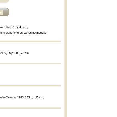
n
ivre-objet ; 16 x 43 cm.
ur une planchette en carton de mousse
985, 68 p. : ill. ; 23 cm.
Radio-Canada, 1988, 253 p. ; 23 cm.