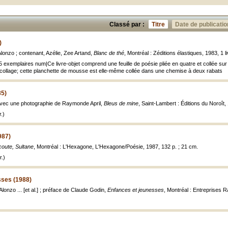
Classé par :
Titre
Date de publicatio
)
lonzo ; contenant, Azélie, Zee Artand,
Blanc de thé
, Montréal : Zéditions élastiques, 1983, 1 l
25 exemplaires num|Ce livre-objet comprend une feuille de poésie pliée en quatre et collée s
collage; cette planchette de mousse est elle-même collée dans une chemise à deux rabats
85)
avec une photographie de Raymonde April,
Bleus de mine
, Saint-Lambert : Éditions du Noroît, 1
.)
987)
coute, Sultane
, Montréal : L'Hexagone, L'Hexagone/Poésie, 1987, 132 p. ; 21 cm.
.)
sses (1988)
lonzo ... [et al.] ; préface de Claude Godin,
Enfances et jeunesses
, Montréal : Entreprises 