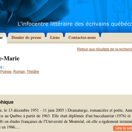
he
Dossier de presse
Liens
Contactez-nous
Retour aux résultats de la recher
e-Marie
) :
,
Poésie
,
Roman
,
Théâtre
phique
e, le 13 décembre 1951 - 11 juin 2005 ) Dramaturge, romancière et poète, Ann
u au Québec à partir de 1963. Elle était diplômée d'un baccalauréat (1976) et
8) en études françaises de l'Université de Montréal, où elle a également termin
e en 1986.
...
Lire la sui