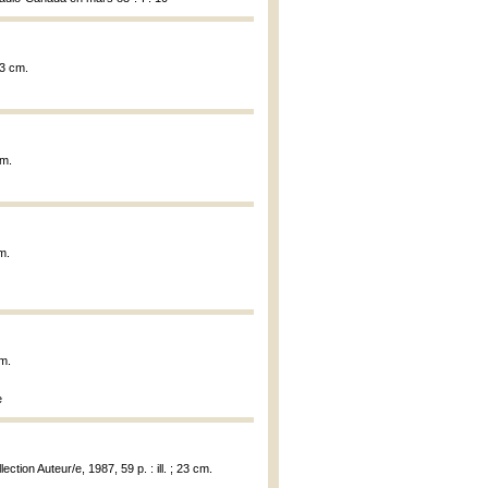
23 cm.
cm.
cm.
cm.
e
ction Auteur/e, 1987, 59 p. : ill. ; 23 cm.