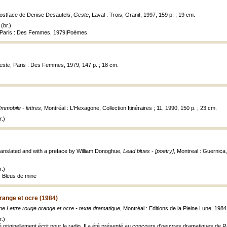
postface de Denise Desautels,
Geste
, Laval : Trois, Granit, 1997, 159 p. ; 19 cm.
(br.)
, Paris : Des Femmes, 1979|Poèmes
este
, Paris : Des Femmes, 1979, 147 p. ; 18 cm.
Immobile - lettres
, Montréal : L'Hexagone, Collection Itinéraires ; 11, 1990, 150 p. ; 23 cm.
.)
ranslated and with a preface by William Donoghue,
Lead blues - [poetry]
, Montreal : Guernica,
.)
: Bleus de mine
range et ocre (1984)
e Lettre rouge orange et ocre - texte dramatique
, Montréal : Editions de la Pleine Lune, 1984
.)
é originellement écrit pour la radio. Il a été présenté au concours d'oeuvres dramatiques de