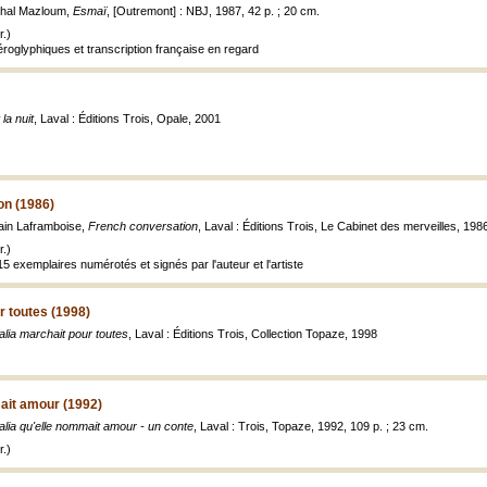
ihal Mazloum,
Esmaï
, [Outremont] : NBJ, 1987, 42 p. ; 20 cm.
.)
roglyphiques et transcription française en regard
 la nuit
, Laval : Éditions Trois, Opale, 2001
on (1986)
ain Laframboise,
French conversation
, Laval : Éditions Trois, Le Cabinet des merveilles, 1986, [
.)
15 exemplaires numérotés et signés par l'auteur et l'artiste
r toutes (1998)
lia marchait pour toutes
, Laval : Éditions Trois, Collection Topaze, 1998
ait amour (1992)
lia qu'elle nommait amour - un conte
, Laval : Trois, Topaze, 1992, 109 p. ; 23 cm.
.)