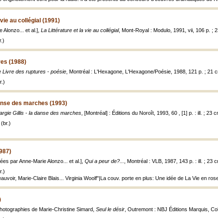
 vie au collégial (1991)
 Alonzo... et al.],
La Littérature et la vie au collégial
, Mont-Royal : Modulo, 1991, vii, 106 p. ; 
.)
res (1988)
 Livre des ruptures - poésie
, Montréal : L'Hexagone, L'Hexagone/Poésie, 1988, 121 p. ; 21 
.)
 danse des marches (1993)
rgie Gillis - la danse des marches
, [Montréal] : Éditions du Noroît, 1993, 60 , [1] p. : ill. ; 23 
(br.)
1987)
ées par Anne-Marie Alonzo... et al.],
Qui a peur de?...
, Montréal : VLB, 1987, 143 p. : ill. ; 23 
.)
uvoir, Marie-Claire Blais... Virginia Woolf"|La couv. porte en plus: Une idée de La Vie en ros
)
hotographies de Marie-Christine Simard,
Seul le désir
, Outremont : NBJ Éditions Marquis, Colle