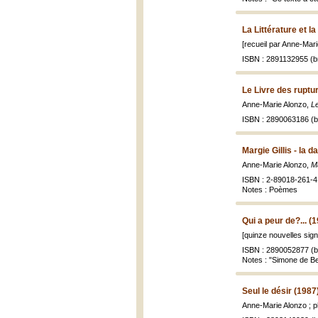
La Littérature et la
[recueil par Anne-Marie
ISBN : 2891132955 (br
Le Livre des ruptu
Anne-Marie Alonzo,
Le
ISBN : 2890063186 (br
Margie Gillis - la
Anne-Marie Alonzo,
Ma
ISBN : 2-89018-261-4 
Notes : Poèmes
Qui a peur de?... (
[quinze nouvelles sign
ISBN : 2890052877 (br
Notes : "Simone de Bea
Seul le désir (1987
Anne-Marie Alonzo ; p