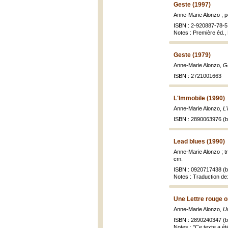
Geste (1997)
Anne-Marie Alonzo ; 
ISBN : 2-920887-78-5 
Notes : Première éd.
Geste (1979)
Anne-Marie Alonzo,
G
ISBN : 2721001663
L'Immobile (1990)
Anne-Marie Alonzo,
L'
ISBN : 2890063976 (br
Lead blues (1990)
Anne-Marie Alonzo ; t
cm.
ISBN : 0920717438 (br
Notes : Traduction de
Une Lettre rouge o
Anne-Marie Alonzo,
Un
ISBN : 2890240347 (br
Notes : "Ce texte a ét