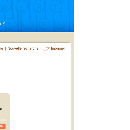
che
|
Nouvelle recherche
|
Imprimer
e-
é un
te