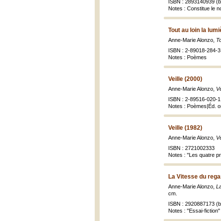
ISBN : 2893140939 (br
Notes : Constitue le n
Tout au loin la lum
Anne-Marie Alonzo,
To
ISBN : 2-89018-284-3 
Notes : Poèmes
Veille (2000)
Anne-Marie Alonzo,
Ve
ISBN : 2-89516-020-1
Notes : Poèmes|Éd. or
Veille (1982)
Anne-Marie Alonzo,
Ve
ISBN : 2721002333
Notes : "Les quatre pr
La Vitesse du rega
Anne-Marie Alonzo,
La
cm.
ISBN : 2920887173 (br
Notes : "Essai-fiction"