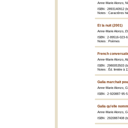
Anne-Marie Alonzo, N
ISBN : 2893140912 (br
Notes : Caractères hié
Et la nuit (2001)
Anne-Marie Alonzo,
Et
ISBN : 2-89516-023-6
Notes : Poèmes
French conversati
Anne-Marie Alonzo, Al
ISBN : 2980053503 (br
Notes : Éd. limitée à 1
Galia marchait pou
Anne-Marie Alonzo,
Ga
ISBN : 2-920887-95-5
Galia qu'elle nomm
Anne-Marie Alonzo,
Ga
ISBN : 2920887408 (br