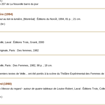
.)
o 207 de La Nouvelle barre du jour
ière (1994)
ut au loin la lumière
, [Montréal] : Éditions du Noroît, 1994, 81 p. ; 21 cm.
(br.)
ille
, Laval : Éditions Trois, Granit, 2000
iginale, Paris : Des femmes, 1982
ille
, Paris : Des Femmes, 1982, 98 p. ; 18 cm.
emiers textes de Veille... ont été portés à la scène du Théâtre Expérimental des Femmes de Mo
rd (1990)
 Vitesse du regard - autour de quatre tableaux de Louise Robert
, Laval : Éditions Trois, Colle
.)