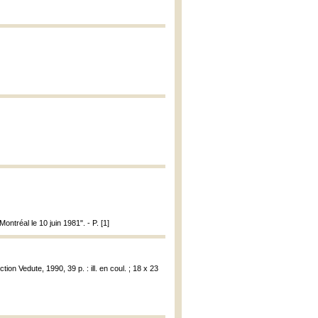
ntréal le 10 juin 1981". - P. [1]
ction Vedute, 1990, 39 p. : ill. en coul. ; 18 x 23