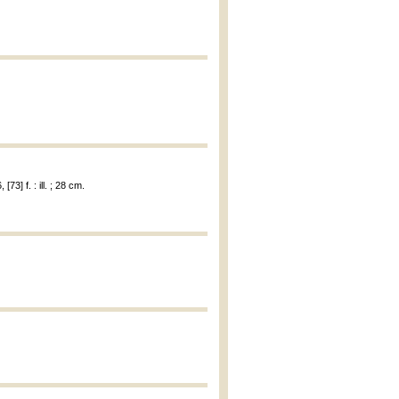
73] f. : ill. ; 28 cm.