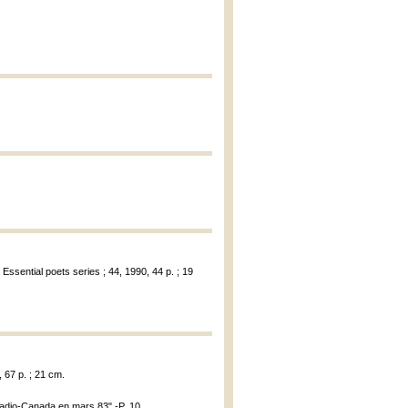
 Essential poets series ; 44, 1990, 44 p. ; 19
, 67 p. ; 21 cm.
 Radio-Canada en mars 83".-P. 10