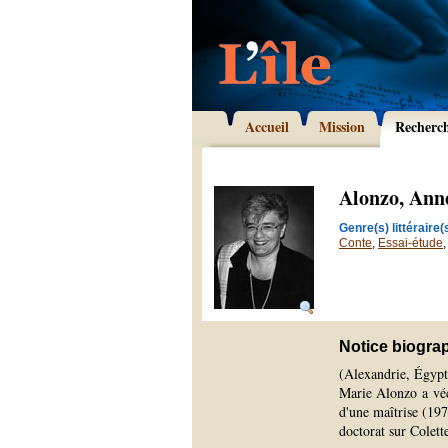
Accueil
Mission
Recherc
Alonzo, Ann
Genre(s) littéraire(s
Conte
,
Essai-étude
Notice biogra
(Alexandrie, Égypt
Marie Alonzo a véc
d'une maîtrise (197
doctorat sur Colett