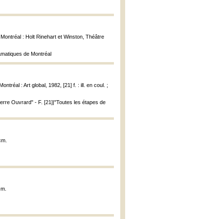
 Montréal : Holt Rinehart et Winston, Théâtre
ramatiques de Montréal
 Montréal : Art global, 1982, [21] f. : ill. en coul. ;
Pierre Ouvrard" - F. [21]|"Toutes les étapes de
cm.
cm.