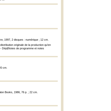
âtre, 1997, 2 disques : numérique ; 12 cm.
stribution originale de la production qu'en
n. - Dépl|Notes de programme et notes
20 cm.
alon Books, 1986, 76 p. ; 22 cm.