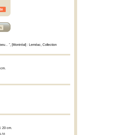
te
n
eu... "
, [Montréal] : Leméac, Collection
 cm.
l. 20 cm.
]-31