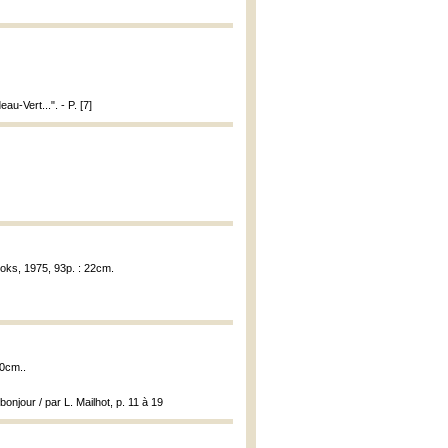
u-Vert...". - P. [7]
oks, 1975, 93p. : 22cm.
20cm..
onjour / par L. Mailhot, p. 11 à 19