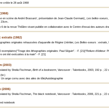
tre créée le 28 août 1968
(1968)
se en scène de André Brassard ; présentation de Jean-Claude Germain].,
Les belles-soeurs
,
; 23cm..
o 6 de la revue Théâtre vivant publiée en collaboration avec le Centre d'essai des auteurs d
 extraits (1982)
ographies originales rehaussées d'aquarelle de Régine Lhéritier,
Les Belles-soeurs : extraits
,
0 exemplaires|"Tirage des lithographies originales: Paul Séguin". - F. [21]|"Reliure d'éditeur: 
re ont été exécutées à la main" - F. [21]
m (2003)
nslated by Sheila Fischman,
Birth of a bookworm
, Vancouver : Talonbooks, 2003, 192 p. ; 22 
(br.)
: Un ange cornu avec des ailes de tôle|Autobiographie
k (2006)
nslated by Sheila Fischman,
The black notebook
, Vancouver : Talonbooks, 2006, 221 p. ; 22 
 red notebook