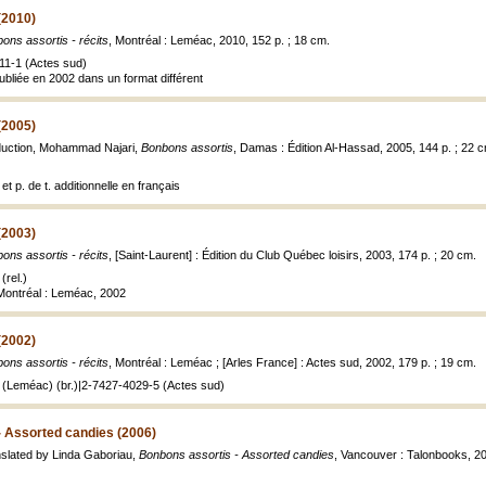
(2010)
ons assortis - récits
, Montréal : Leméac, 2010, 152 p. ; 18 cm.
11-1 (Actes sud)
publiée en 2002 dans un format différent
(2005)
aduction, Mohammad Najari,
Bonbons assortis
, Damas : Édition Al-Hassad, 2005, 144 p. ; 22 
et p. de t. additionnelle en français
(2003)
ons assortis - récits
, [Saint-Laurent] : Édition du Club Québec loisirs, 2003, 174 p. ; 20 cm.
(rel.)
 Montréal : Leméac, 2002
(2002)
ons assortis - récits
, Montréal : Leméac ; [Arles France] : Actes sud, 2002, 179 p. ; 19 cm.
 (Leméac) (br.)|2-7427-4029-5 (Actes sud)
- Assorted candies (2006)
nslated by Linda Gaboriau,
Bonbons assortis - Assorted candies
, Vancouver : Talonbooks, 20