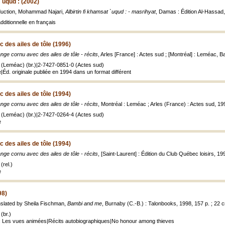
 `uqud : (2002)
aduction, Mohammad Najari,
Albirtin fi khamsat `uqud : - masrihyat
, Damas : Édition Al-Hassad,
dditionnelle en français
 des ailes de tôle (1996)
nge cornu avec des ailes de tôle - récits
, Arles [France] : Actes sud ; [Montréal] : Leméac, B
 (Leméac) (br.)|2-7427-0851-0 (Actes sud)
|Éd. originale publiée en 1994 dans un format différent
 des ailes de tôle (1994)
nge cornu avec des ailes de tôle - récits
, Montréal : Leméac ; Arles (France) : Actes sud, 19
 (Leméac) (br.)|2-7427-0264-4 (Actes sud)
e
 des ailes de tôle (1994)
nge cornu avec des ailes de tôle - récits
, [Saint-Laurent] : Édition du Club Québec loisirs, 19
(rel.)
e
98)
nslated by Sheila Fischman,
Bambi and me
, Burnaby (C.-B.) : Talonbooks, 1998, 157 p. ; 22 
(br.)
e: Les vues animées|Récits autobiographiques|No honour among thieves