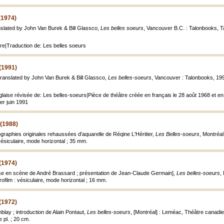
(1974)
nslated by John Van Burek & Bill Glassco,
Les belles soeurs
, Vancouver B.C. : Talonbooks, Ta
tre|Traduction de: Les belles soeurs
(1991)
translated by John Van Burek & Bill Glassco,
Les belles-soeurs
, Vancouver : Talonbooks, 199
laise révisée de: Les belles-soeurs|Pièce de théâtre créée en français le 28 août 1968 et en 
1er juin 1991
 (1988)
ographies originales rehaussées d'aquarelle de Réqine L'Héritier,
Les Belles-soeurs
, Montréal
vésiculaire, mode horizontal ; 35 mm.
(1974)
ise en scène de André Brassard ; présentation de Jean-Claude Germain],
Les belles-soeurs
,
ofilm : vésiculaire, mode horizontal ; 16 mm.
(1972)
blay ; introduction de Alain Pontaut,
Les belles-soeurs
, [Montréal] : Leméac, Théâtre canadi
e pl. ; 20 cm.