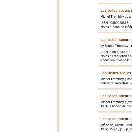
Les belles soeurs 
Michel Tremblay ; tra
ISBN : 0889220816
Notes : Pièce de théâ
Les belles-soeurs 
by Michel Tremblay ; 
ISBN : 0889223025
Notes : Traduction ang
traduction révisée le 
Les Belles-soeurs
Michel Tremblay ; lith
bobine de microfilm : 
Les belles-soeurs 
Michel Tremblay ; [m
1974, 1 bobine de micr
Les belles-soeurs 
[pièce de] Michel Trem
1972, 156 p., [16] p. d