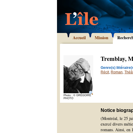
Accueil
Mission
Recherc
Tremblay, M
Genre(s) littéraire(s
Récit
,
Roman
,
Théâ
Photo : © GRÉGOIRE
PHOTO
Notice biogra
(Montréal, le 25 j
exercé divers métie
romans. Ainsi, en 