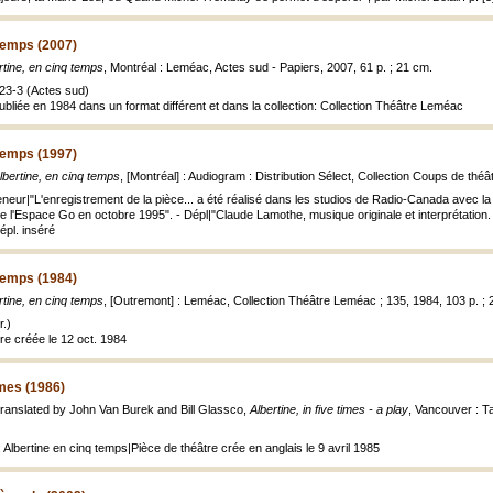
 temps (2007)
rtine, en cinq temps
, Montréal : Leméac, Actes sud - Papiers, 2007, 61 p. ; 21 cm.
23-3 (Actes sud)
publiée en 1984 dans un format différent et dans la collection: Collection Théâtre Leméac
 temps (1997)
lbertine, en cinq temps
, [Montréal] : Audiogram : Distribution Sélect, Collection Coups de thé
eur|"L'enregistrement de la pièce... a été réalisé dans les studios de Radio-Canada avec la di
 de l'Espace Go en octobre 1995". - Dépl|"Claude Lamothe, musique originale et interprétatio
épl. inséré
 temps (1984)
rtine, en cinq temps
, [Outremont] : Leméac, Collection Théâtre Leméac ; 135, 1984, 103 p. ; 
.)
re créée le 12 oct. 1984
times (1986)
translated by John Van Burek and Bill Glassco,
Albertine, in five times - a play
, Vancouver : T
 Albertine en cinq temps|Pièce de théâtre crée en anglais le 9 avril 1985