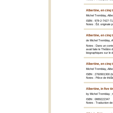
Albertine, en cinq
Michel Tremblay,
Albe
ISBN : 978-2-7427-71
Notes : Éd. originale 
Albertine, en cinq
de Michel Tremblay,
A
Notes : Dans un conten
avait faite le Théâtre
biographiques sur le d
Albertine, en cinq
Michel Tremblay,
Albe
ISBN : 2760901300 (br
Notes : Pièce de théât
Albertine, in five 
by Michel Tremblay ; 
ISBN : 0889222347
Notes : Traduction de: