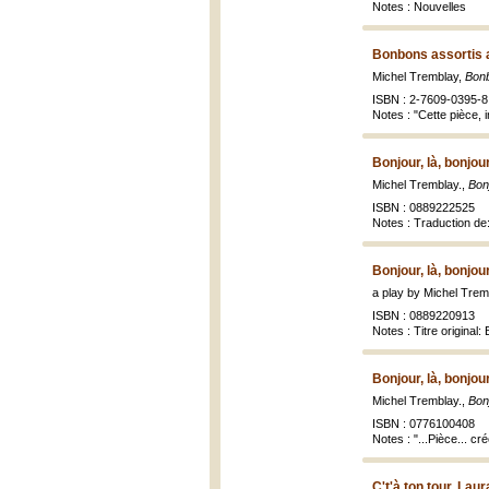
Notes : Nouvelles
Bonbons assortis a
Michel Tremblay,
Bonb
ISBN : 2-7609-0395-8 
Notes : "Cette pièce, 
Bonjour, là, bonjou
Michel Tremblay.,
Bonj
ISBN : 0889222525
Notes : Traduction de:
Bonjour, là, bonjou
a play by Michel Trem
ISBN : 0889220913
Notes : Titre original:
Bonjour, là, bonjou
Michel Tremblay.,
Bonj
ISBN : 0776100408
Notes : "...Pièce... c
C't'à ton tour, Lau