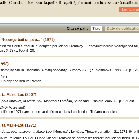
adio-Canada, pièce pour laquelle il reçoit également une bourse du Conseil des
Lire la sui
Classé par :
Titre
Date de publicatio
 Roberge boit un peu... " (1971)
ce en trois actes traduite et adaptée par Michel Tremblay,
"...et mademoiselle Roberge boit un p
n ; 3, 1971, 95p. ill. 20cm.
1998)
nslated by Sheila Fischman,
A thing of beauty
, Burnaby (B.C.) : Talonbooks, 1998, 220 p. ; 22
(br.)
e: Un objet de beauté|Roman
s, ta Marie-Lou (2007)
i, pour toujours, ta Marie-Lou
, Montréal : Leméac, Actes sud - Papiers, 2007, 52 p. ; 21 cm.
24-0 (Actes sud)
publiée en 1971 dans un format différent et dans la collection: Théatre canadien
s, ta Marie-Lou (1971)
r,
A toi, pour toujours, ta Marie-Lou
, [Montréal] : Leméac, Théatre canadien ; 21, 1971, 94 p. il
oujours, ta Marie-Lou, ou Quand Michel Tremblay se permet d'espérer", par Michel Bélair: p. [5