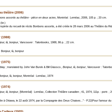
u théâtre (2006)
ons assortis au théâtre - pièce en deux actes
, Montréal : Leméac, 2006, 105 p. ; 20 cm.
(br.)
inspirée du recueil de récits Bonbons assortis, a été créée le 28 mars 2006 au Théâtre du Ridea
r (1988)
our, là, bonjour
, Vancouver : Talonbooks, 1988, 86 p. ; 22 cm.
 Bonjour, là, bonjour
r (1975)
blay ; translated by John Van Burek & Bill Glassco.,
Bonjour, là, bonjour
, Vancouver : Talonbo
 Bonjour, là, bonjour, Montréal : Leméac, 1974
r (1974)
our, là, bonjour
, [Montréal] : Leméac, Collection Théâtre canadien ; 41, 1974, 111p. : portr. ; 
réée à Ottawa, le 22 août 1974, par la Compagnie des Deux Chaises..." - P.22|Pour l'amour du b
ra Cadieux (2005)