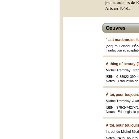
jeunes auteurs de R
Arts en 1968.
...
Oeuvres
"...et mademoiselle
[par] Paul Zindel. Piè
Traduction et adaptatio
A thing of beauty (
Michel Tremblay ; tra
ISBN : 0-88922-390-4 
Notes : Traduction d
À toi, pour toujour
Michel Tremblay,
À to
ISBN : 978-2-7427-71
Notes : Éd. originale 
A toi, pour toujour
Introd. de Michel Bélai
Notes : "A toi, pour t