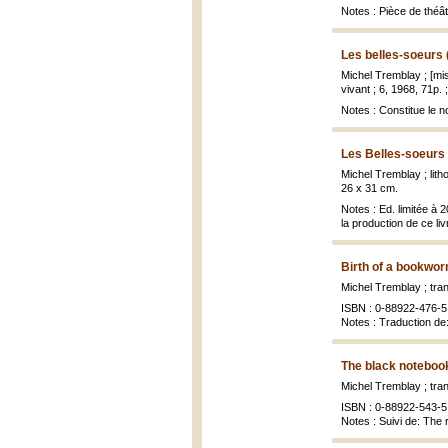
Notes : Pièce de théâ
Les belles-soeurs 
Michel Tremblay ; [mi
vivant ; 6, 1968, 71p. 
Notes : Constitue le n
Les Belles-soeurs :
Michel Tremblay ; lith
26 x 31 cm.
Notes : Ed. limitée à 2
la production de ce liv
Birth of a bookwor
Michel Tremblay ; tra
ISBN : 0-88922-476-5 
Notes : Traduction de
The black noteboo
Michel Tremblay ; tra
ISBN : 0-88922-543-5
Notes : Suivi de: The