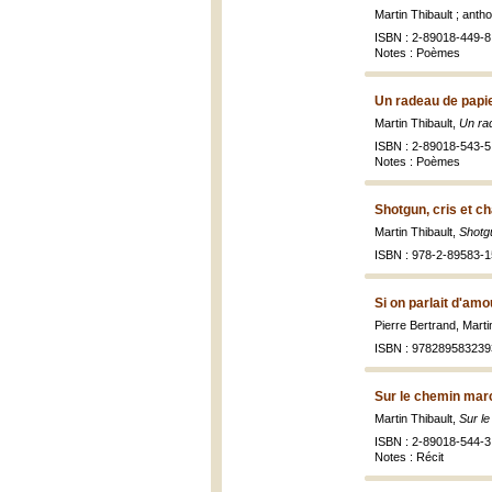
Martin Thibault ; ant
ISBN : 2-89018-449-8 
Notes : Poèmes
Un radeau de papie
Martin Thibault,
Un ra
ISBN : 2-89018-543-5 
Notes : Poèmes
Shotgun, cris et c
Martin Thibault,
Shotgu
ISBN : 978-2-89583-1
Si on parlait d'amo
Pierre Bertrand, Marti
ISBN : 978289583239
Sur le chemin mar
Martin Thibault,
Sur l
ISBN : 2-89018-544-3
Notes : Récit