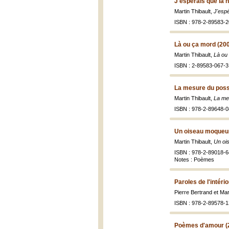
J'espérais que la n
Martin Thibault,
J'espé
ISBN : 978-2-89583-2
Là ou ça mord (20
Martin Thibault,
Là ou
ISBN : 2-89583-067-3
La mesure du poss
Martin Thibault,
La me
ISBN : 978-2-89648-0
Un oiseau moqueur 
Martin Thibault,
Un oi
ISBN : 978-2-89018-6
Notes : Poèmes
Paroles de l'intéri
Pierre Bertrand et Mar
ISBN : 978-2-89578-1
Poèmes d'amour (