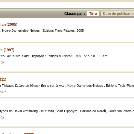
Classé par :
Titre
Date de publicatio
oman (2005)
n
, Notre-Dames-des-Neiges : Editions Trois-Pistoles, 2005
re (1997)
'eau de l'autre
, Saint-Hippolyte : Éditions du Noroît, 1997, 72 p. : ill. ; 21 cm.
(br.)
011)
n Thibault,
Drôles de bêtes - Essai sur la mort
, Notre-Dame-des-Neiges : Éditions Trois-Pistol
54-6
otypes de David Armstrong,
Haut-fond
, Saint-Hippolyte : Éditions du Noroît, Collection Initiale d
(br.)