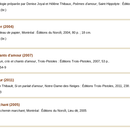
hologie préparée par Denise Joyal et Hélène Thibaux,
Poèmes d'amour
, Saint-Hippolyte : Édit
(br.)
r (2004)
deau de papier
, Montréal : Éditions du Noroît, 2004, 80 p. ; 18 cm.
(br.)
hants d'amour (2007)
n, cris et chants d'amour
, Trois-Pistoles : Éditions Trois-Pistoles, 2007, 53 p..
54-9
ur (2011)
n Thibault,
Si on parlait d'amour
, Notre-Dame-des-Neiges : Éditions Trois-Pistoles, 2011, 238 
3
chant (2005)
e chemin marchant
, Montréal : Éditions du Noroît, Lieu dit, 2005