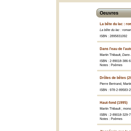
Oeuvres
La bête du lac : r
La bête du lac : roma
ISBN : 2895831092
Dans l'eau de l'aut
Martin Thibault,
Dans l
ISBN : 2-89018-386-6 
Notes : Poèmes
Drôles de bêtes (2
Pierre Bertrand, Marti
ISBN : 978-2-89583-2
Haut-fond (1995)
Martin Thibault ; mon
ISBN : 2-89018-329-7 
Notes : Poèmes