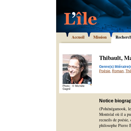
Accueil
Mission
Recherc
Thibault, M
Genre(s) littéraire(s
Poésie
,
Roman
,
Thé
Photo : © Michèle
Gagné
Notice biogra
(Pohénégamook, le 1
Montréal où il a pu
recueils de poésie,
philosophe Pierre 