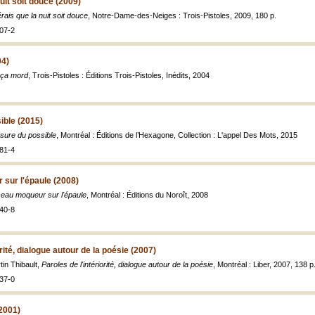
uit soit douce (2009)
rais que la nuit soit douce
, Notre-Dame-des-Neiges : Trois-Pistoles, 2009, 180 p.
07-2
04)
 ça mord
, Trois-Pistoles : Éditions Trois-Pistoles, Inédits, 2004
ible (2015)
sure du possible
, Montréal : Éditions de l’Hexagone, Collection : L'appel Des Mots, 2015
81-4
sur l'épaule (2008)
seau moqueur sur l'épaule
, Montréal : Éditions du Noroît, 2008
40-8
orité, dialogue autour de la poésie (2007)
tin Thibault,
Paroles de l'intériorité, dialogue autour de la poésie
, Montréal : Liber, 2007, 138 p
37-0
2001)