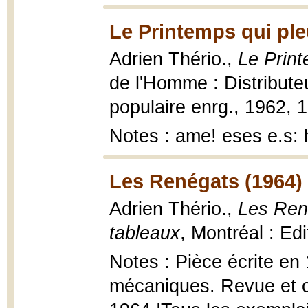
Le Printemps qui ple
Adrien Thério.,
Le Print
de l'Homme : Distributeu
populaire enrg., 1962, 1
Notes : ame! eses e.s: 
Les Renégats (1964)
Adrien Thério.,
Les René
tableaux
, Montréal : Ed
Notes : Pièce écrite en 
mécaniques. Revue et co