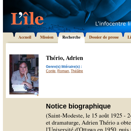
Accueil
Mission
Recherche
Dossier de presse
L
Thério, Adrien
Genre(s) littéraire(s) :
Conte
,
Roman
,
Théâtre
Notice biographique
(Saint-Modeste, le 15 août 1925 - 2
et dramaturge, Adrien Thério a obte
l'Université d'Ottawa en 1950, puis