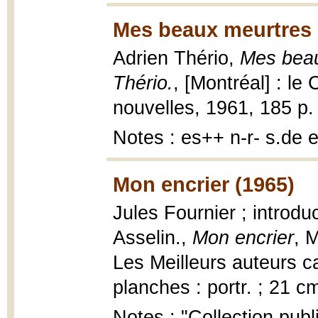
Mes beaux meurtres 
Adrien Thério,
Mes beau
Thério.
, [Montréal] : le
nouvelles, 1961, 185 p. 
Notes : es++ n-r- s.de 
Mon encrier (1965)
Jules Fournier ; introdu
Asselin.,
Mon encrier
, 
Les Meilleurs auteurs ca
planches : portr. ; 21 cm
Notes : "Collection publ