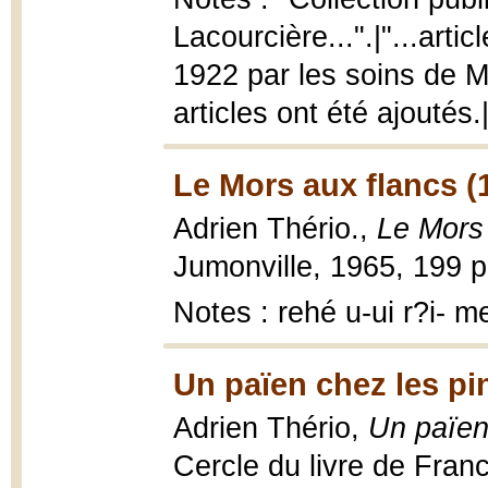
Lacourcière...".|"...arti
1922 par les soins de 
articles ont été ajoutés
Le Mors aux flancs (
Adrien Thério.,
Le Mors 
Jumonville, 1965, 199 p
Notes : rehé u-ui r?i- 
Un païen chez les pi
Adrien Thério,
Un païen 
Cercle du livre de Fran