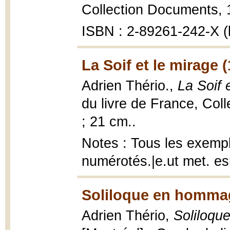
Collection Documents, 1
ISBN : 2-89261-242-X (b
La Soif et le mirage 
Adrien Thério.,
La Soif 
du livre de France, Coll
; 21 cm..
Notes : Tous les exempla
numérotés.|e.ut met. esr
Soliloque en homma
Adrien Thério,
Soliloqu