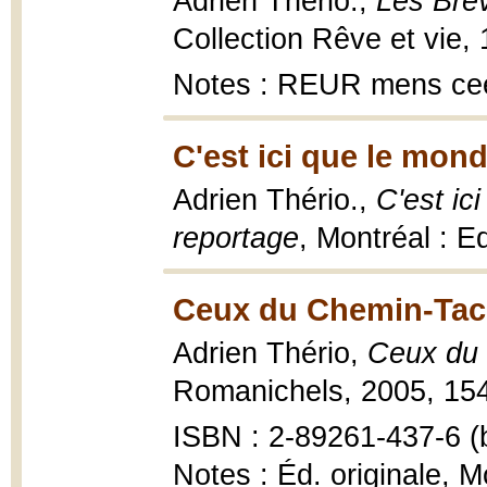
Adrien Thério.,
Les Brè
Collection Rêve et vie, 
Notes : REUR mens ceet
C'est ici que le mo
Adrien Thério.,
C'est ic
reportage
, Montréal : E
Ceux du Chemin-Tac
Adrien Thério,
Ceux du 
Romanichels, 2005, 154
ISBN : 2-89261-437-6 (b
Notes : Éd. originale, 