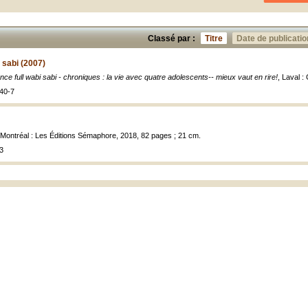
Classé par :
Titre
Date de publicatio
 sabi (2007)
ce full wabi sabi - chroniques : la vie avec quatre adolescents-- mieux vaut en rire!
, Laval :
40-7
 Montréal : Les Éditions Sémaphore, 2018, 82 pages ; 21 cm.
3