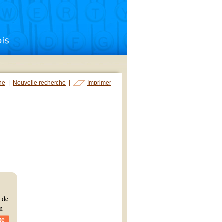
che
|
Nouvelle recherche
|
Imprimer
é de
en
te