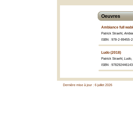
Oeuvres
Ambiance full wabi
Patrick Straehl,
Ambian
ISBN : 978-2-89455-2
Ludo (2018)
Patrick Straehl,
Ludo
,
ISBN : 978292446143
Dernière mise à jour : 6 juillet 2026