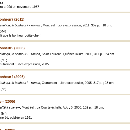
.)
âtre crééé en novembre 1987
 bonheur? (2011)
'était ça, le bonheur? - roman
, Montréal : Libre expression, 2011, 359 p. ; 18 cm.
84-8
it que le bonheur coûte cher!
 bonheur? (2006)
'était ça, le bonheur? - roman
, Saint-Laurent : Québec loisirs, 2006, 317 p. ; 24 cm.
(rel.)
 Outremont : Libre expression, 2005
 bonheur? (2005)
'était ça, le bonheur? - roman
, Outremont : Libre expression, 2005, 317 p. ; 23 cm.
(br.)
e-- (2005)
ffiti à suivre--
, Montréal : La Courte échelle, Ado ; 5, 2005, 152 p. ; 18 cm.
(br.)
re éd. publiée en 1991