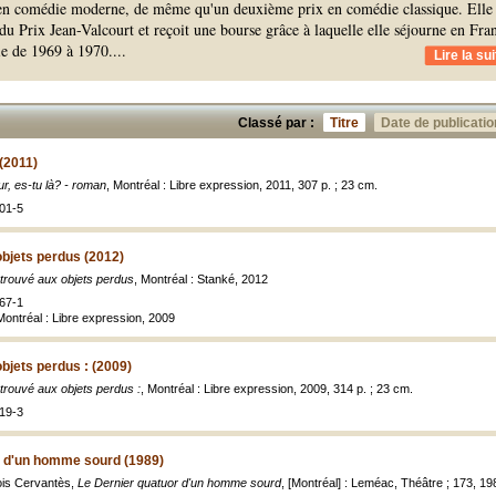
 en comédie moderne, de même qu'un deuxième prix en comédie classique. Elle 
 du Prix Jean-Valcourt et reçoit une bourse grâce à laquelle elle séjourne en Fra
lie de 1969 à 1970.
...
Lire la sui
Classé par :
Titre
Date de publicatio
 (2011)
r, es-tu là? - roman
, Montréal : Libre expression, 2011, 307 p. ; 23 cm.
01-5
bjets perdus (2012)
trouvé aux objets perdus
, Montréal : Stanké, 2012
67-1
 Montréal : Libre expression, 2009
bjets perdus : (2009)
trouvé aux objets perdus :
, Montréal : Libre expression, 2009, 314 p. ; 23 cm.
19-3
r d'un homme sourd (1989)
ois Cervantès,
Le Dernier quatuor d'un homme sourd
, [Montréal] : Leméac, Théâtre ; 173, 1989