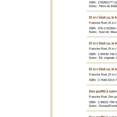
ISBN : 2760901777 (br
Notes : Pièce de thé
Et si c'était ça, le
Francine Ruel,
Et si c
ISBN : 978-2-923662-
Notes : Suivi de: Maud
Et si c'était ça, le
Francine Ruel,
Et si c
ISBN : 2-89430-746-2 
Notes : Éd. originale,
Et si c'était ça, le
Francine Ruel,
Et si c
ISBN : 2-7648-0213-7 
Des graffiti à suivr
Francine Ruel,
Des gra
ISBN : 2-89021-799-X 
Notes : Roman|Premiè