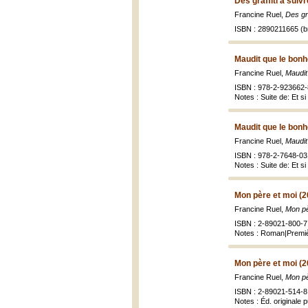
Des graffiti à suivr
Francine Ruel,
Des gra
ISBN : 2890211665 (br
Maudit que le bonh
Francine Ruel,
Maudit
ISBN : 978-2-923662-
Notes : Suite de: Et si
Maudit que le bonh
Francine Ruel,
Maudit
ISBN : 978-2-7648-031
Notes : Suite de: Et si
Mon père et moi (2
Francine Ruel,
Mon pè
ISBN : 2-89021-800-7 
Notes : Roman|Premiè
Mon père et moi (2
Francine Ruel,
Mon pè
ISBN : 2-89021-514-8
Notes : Éd. originale 