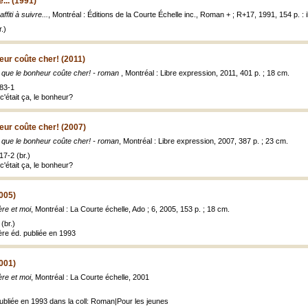
e... (1991)
ffiti à suivre...
, Montréal : Éditions de la Courte Échelle inc., Roman + ; R+17, 1991, 154 p. : il
.)
eur coûte cher! (2011)
 que le bonheur coûte cher! - roman
, Montréal : Libre expression, 2011, 401 p. ; 18 cm.
83-1
 c'était ça, le bonheur?
eur coûte cher! (2007)
 que le bonheur coûte cher! - roman
, Montréal : Libre expression, 2007, 387 p. ; 23 cm.
7-2 (br.)
 c'était ça, le bonheur?
005)
re et moi
, Montréal : La Courte échelle, Ado ; 6, 2005, 153 p. ; 18 cm.
(br.)
re éd. publiée en 1993
001)
re et moi
, Montréal : La Courte échelle, 2001
publiée en 1993 dans la coll: Roman|Pour les jeunes