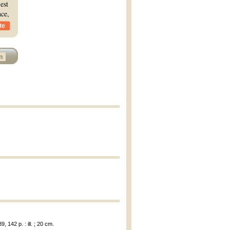
est
nce,
te
n
, 142 p. : ill. ; 20 cm.