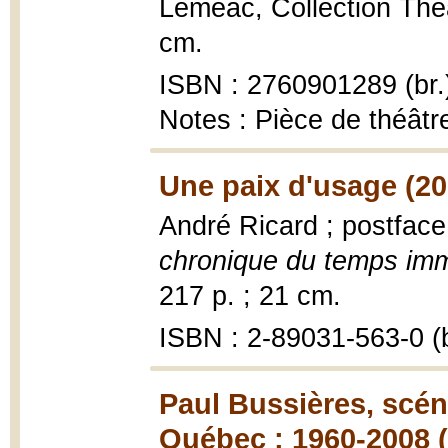
Leméac, Collection Thé
cm.
ISBN : 2760901289 (br.
Notes : Pièce de théâtr
Une paix d'usage (20
André Ricard ; postface
chronique du temps immo
217 p. ; 21 cm.
ISBN : 2-89031-563-0 (b
Paul Bussières, scéno
Québec : 1960-2008 