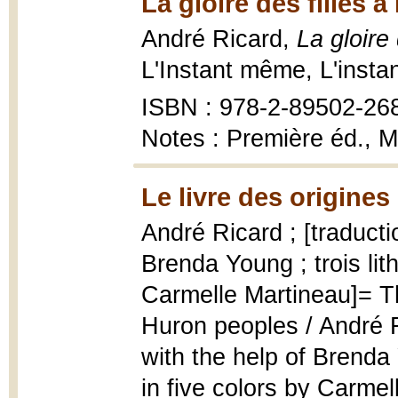
La gloire des filles à
André Ricard,
La gloire 
L'Instant même, L'insta
ISBN : 978-2-89502-26
Notes : Première éd., M
Le livre des origines
André Ricard ; [traduct
Brenda Young ; trois lit
Carmelle Martineau]= Th
Huron peoples / André R
with the help of Brenda 
in five colors by Carme