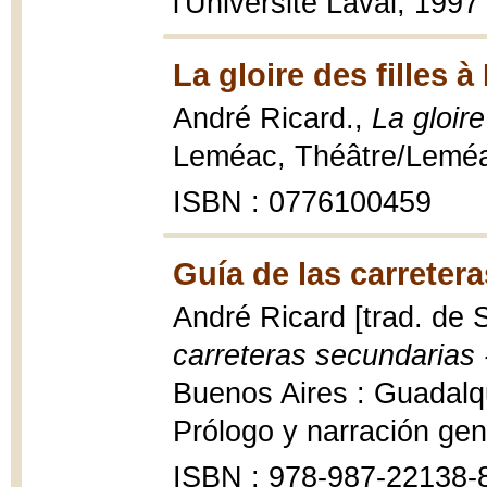
l'Université Laval, 1997
La gloire des filles à
André Ricard.,
La gloire
Leméac, Théâtre/Leméac
ISBN : 0776100459
Guía de las carreter
André Ricard [trad. de
carreteras secundarias 
Buenos Aires : Guadalqu
Prólogo y narración gene
ISBN : 978-987-22138-