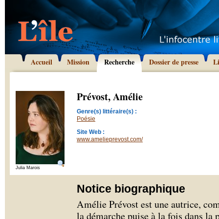
Accueil
Mission
Recherche
Dossier de presse
L
Prévost, Amélie
Genre(s) littéraire(s) :
Poésie
Site Web :
www.amelieprevost.com/
Julia Marois
Notice biographique
Amélie Prévost est une autrice, com
la démarche puise à la fois dans la 