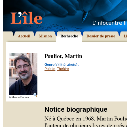
Accueil
Mission
Recherche
Dossier de presse
L
Pouliot, Martin
Genre(s) littéraire(s) :
Poésie
,
Théâtre
@Manon Dumas
Notice biographique
Né à Québec en 1968, Martin Pouliot 
l'auteur de plusieurs livres de poési