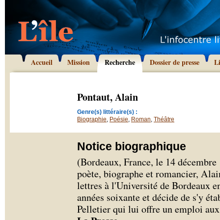
Accueil
Mission
Recherche
Dossier de presse
L
Pontaut, Alain
Genre(s) littéraire(s) :
Biographie
,
Poésie
,
Roman
,
Théâtre
Notice biographique
(Bordeaux, France, le 14 décembre 
poète, biographe et romancier, Alai
lettres à l'Université de Bordeaux e
années soixante et décide de s'y éta
Pelletier qui lui offre un emploi au