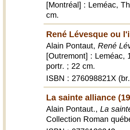
[Montréal] : Leméac, Thé
cm.
René Lévesque ou l'i
Alain Pontaut,
René Lév
[Outremont] : Leméac, 198
portr. ; 22 cm.
ISBN : 276098821X (br.
La sainte alliance (1
Alain Pontaut.,
La saint
Collection Roman québé