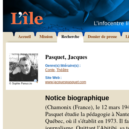
Accueil
Mission
Recherche
Dossier de presse
L
Pasquet, Jacques
Genre(s) littéraire(s) :
Conte
,
Théâtre
Site Web :
www.jacquespasquet.com
© Sophie Panuccio
Notice biographique
(Chamonix (France), le 12 mars 194
Pasquet étudie la pédagogie à Nante
Québec, où il s'établit en 1973. Il fa
journalisme. Quittant l'Abitibi, sa 