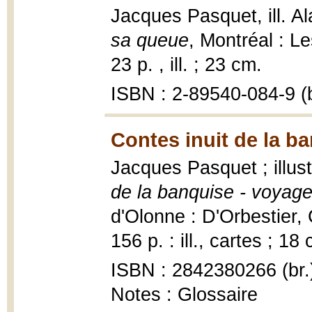
Jacques Pasquet, ill. A
sa queue
, Montréal : L
23 p. , ill. ; 23 cm.
ISBN : 2-89540-084-9 (b
Contes inuit de la b
Jacques Pasquet ; illus
de la banquise - voyage
d'Olonne : D'Orbestier, 
156 p. : ill., cartes ; 18
ISBN : 2842380266 (br.
Notes : Glossaire