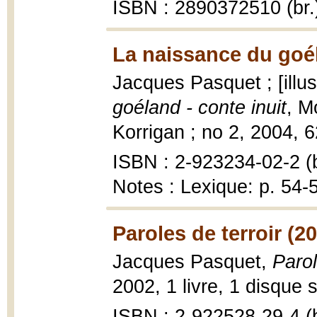
ISBN : 2890372510 (br.
La naissance du goé
Jacques Pasquet ; [illu
goéland - conte inuit
, M
Korrigan ; no 2, 2004, 62 
ISBN : 2-923234-02-2 (b
Notes : Lexique: p. 54-
Paroles de terroir (2
Jacques Pasquet,
Parol
2002, 1 livre, 1 disque
ISBN : 2-922528-29-4 (b