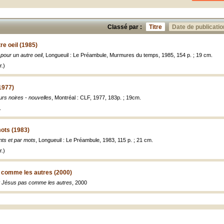
Classé par :
Titre
Date de publicatio
re oeil (1985)
pour un autre oeil
, Longueuil : Le Préambule, Murmures du temps, 1985, 154 p. ; 19 cm.
.)
1977)
urs noires - nouvelles
, Montréal : CLF, 1977, 183p. ; 19cm.
.
ots (1983)
ts et par mots
, Longueuil : Le Préambule, 1983, 115 p. ; 21 cm.
.)
s comme les autres (2000)
t Jésus pas comme les autres
, 2000