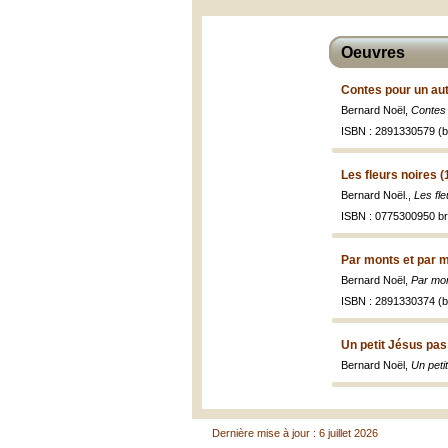
Oeuvres
Contes pour un aut
Bernard Noël,
Contes 
ISBN : 2891330579 (br
Les fleurs noires (
Bernard Noël.,
Les fle
ISBN : 0775300950 br
Par monts et par m
Bernard Noël,
Par mon
ISBN : 2891330374 (br
Un petit Jésus pa
Bernard Noël,
Un peti
Dernière mise à jour : 6 juillet 2026