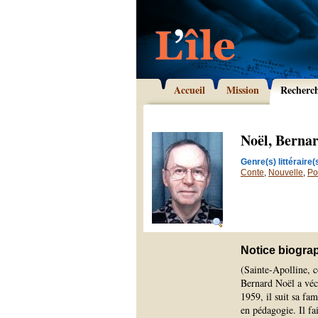
Accueil
Mission
Recherc
Noël, Berna
Genre(s) littéraire(s
Conte
,
Nouvelle
,
Po
Notice biogra
(Sainte-Apolline, 
Bernard Noël a vécu
1959, il suit sa fam
en pédagogie. Il fa