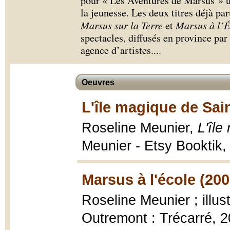
pour « Les Aventures de Marsus » un
la jeunesse. Les deux titres déjà pa
Marsus sur la Terre
et
Marsus à l’É
spectacles, diffusés en province pa
agence d’artistes.
...
Oeuvres
L'île magique de Sain
Roseline Meunier,
L'île
Meunier - Etsy Booktik,
Marsus à l'école (200
Roseline Meunier ; illus
Outremont : Trécarré, 200