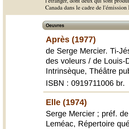
l'étranger, dont deux qui sont produi
Canada dans le cadre de l'émissio
Oeuvres
Après (1977)
de Serge Mercier. Ti-Jé
des voleurs / de Louis
Intrinsèque, Théâtre pub
ISBN : 0919711006 br.
Elle (1974)
Serge Mercier ; préf. d
Leméac, Répertoire québ