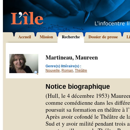
Accueil
Mission
Recherche
Dossier de presse
L
Martineau, Maureen
Genre(s) littéraire(s) :
Nouvelle
,
Roman
,
Théâtre
Notice biographique
(Hull, le 4 décembre 1953) Maureen
comme comédienne dans les différen
poursuit sa formation en théâtre à 
Après avoir cofondé le Théâtre de l
Sud et y avoir milité pendant trois an