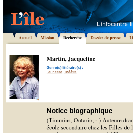
Accueil
Mission
Recherche
Dossier de presse
L
Martin, Jacqueline
Genre(s) littéraire(s) :
Jeunesse
,
Théâtre
Notice biographique
(Timmins, Ontario, - ) Auteure dram
école secondaire chez les Filles de 