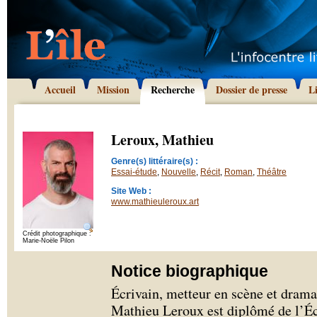
Accueil
Mission
Recherche
Dossier de presse
L
Leroux, Mathieu
Genre(s) littéraire(s) :
Essai-étude
,
Nouvelle
,
Récit
,
Roman
,
Théâtre
Site Web :
www.mathieuleroux.art
Crédit photographique :
Marie-Noële Pilon
Notice biographique
Écrivain, metteur en scène et dram
Mathieu Leroux est diplômé de l’Éc