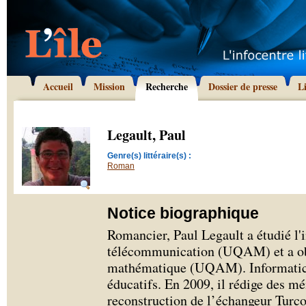
Accueil
Mission
Recherche
Dossier de presse
L
Legault, Paul
Genre(s) littéraire(s) :
Roman
Notice biographique
Romancier, Paul Legault a étudié l'
télécommunication (UQAM) et a ob
mathématique (UQAM). Informaticien
éducatifs. En 2009, il rédige des m
reconstruction de l’échangeur Turcot