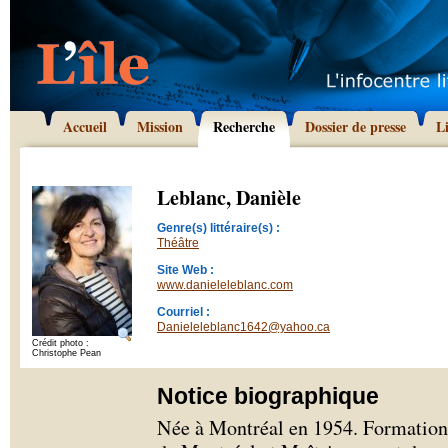
Accueil
Mission
Recherche
Dossier de presse
L
Leblanc, Danièle
Genre(s) littéraire(s) :
Théâtre
Site Web :
www.danieleleblanc.com
Courriel :
Danieleleblanc1642@yahoo.ca
Crédit photo :
Christophe Pean
Notice biographique
Née à Montréal en 1954. Formation 