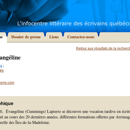
he
Dossier de presse
Liens
Contactez-nous
Retour aux résultats de la recher
angéline
) :
tre
ierre.com
phique
940, Évangéline (Cummings) Lapierre se découvre une vocation tardive en écrit
suit au cours des 20 dernières années, différentes formations offertes par Arrimag
urelle des Îles-de-la-Madeleine.