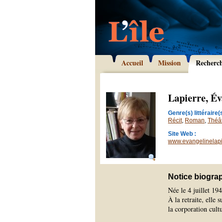
Accueil
Mission
Recherc
Lapierre, Év
Genre(s) littéraire(s
Récit
,
Roman
,
Théâ
Site Web :
www.evangelinelap
Notice biogra
Née le 4 juillet 1
À la retraite, elle 
la corporation cult