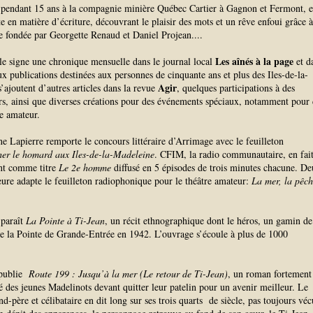
endant 15 ans à la compagnie minière Québec Cartier à Gagnon et Fermont, e
 en matière d’écriture, découvrant le plaisir des mots et un rêve enfoui grâce 
re fondée par Georgette Renaud et Daniel Projean.
...
Les aînés à la page
e signe une chronique mensuelle dans le journal local
et d
ux publications destinées aux personnes de cinquante ans et plus des Iles-de-la-
Agir
’ajoutent d’autres articles dans la revue
, quelques participations à des
irs, ainsi que diverses créations pour des événements spéciaux, notamment pour 
re amateur.
 Lapierre remporte le concours littéraire d’Arrimage avec le feuilleton
er le homard aux Iles-de-la-Madeleine
. CFIM, la radio communautaire, en fai
nt comme titre
Le 2e homme
diffusé en 5 épisodes de trois minutes chacune. D
teure adapte le feuilleton radiophonique pour le théâtre amateur:
La mer, la pêch
 paraît
La Pointe à Ti-Jean
, un récit ethnographique dont le héros, un gamin de
vre la Pointe de Grande-Entrée en 1942. L’ouvrage s’écoule à plus de 1000
 publie
Route 199 : Jusqu’à la mer (Le retour de Ti-Jean)
, un roman fortement
ité des jeunes Madelinots devant quitter leur patelin pour un avenir meilleur. Le
nd-père et célibataire en dit long sur ses trois quarts de siècle, pas toujours véc