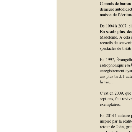
Commis de bureau p
demeure autodidacte
maison de l’écritu
De 1994 à 2007, ell
En savoir plus
, de
Madeleine. À cela s
recueils de souven
spectacles de théât
En 1997, Évangéline
radiophonique
Pêch
enregistrement aya
ans plus tard, l’au
la vie….
C’est en 2009, que
sept ans, fait revi
exemplaires.
En 2014 l’auteure
inspiré par la réal
retour de John, gra