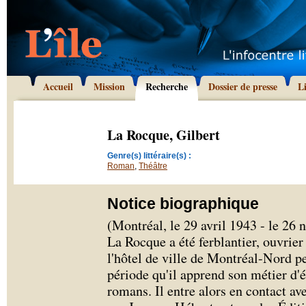
Accueil
Mission
Recherche
Dossier de presse
L
La Rocque, Gilbert
Genre(s) littéraire(s) :
Roman
,
Théâtre
Notice biographique
(Montréal, le 29 avril 1943 - le 2
La Rocque a été ferblantier, ouvrie
l'hôtel de ville de Montréal-Nord pe
période qu'il apprend son métier d'é
romans. Il entre alors en contact av