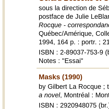
sous la direction de Sé
postface de Julie LeBl
Rocque - correspondan
Québec/Amérique, Collec
1994, 164 p. : portr. ; 2
ISBN : 2-89037-753-9 (b
Notes : "Essai"
Masks (1990)
by Gilbert La Rocque ;
a novel
, Montréal : Mon
ISBN : 2920948075 (br.