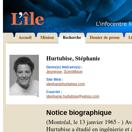
Accueil
Mission
Recherche
Dossier de presse
L
Hurtubise, Stéphanie
Genre(s) littéraire(s) :
Jeunesse
,
Scientifique
Site Web :
stephaniehurtubise.com
Courriel :
stephanie.hurtubise@yahoo.com
Notice biographique
(Montréal, le 13 janvier 1965 - ) Av
Hurtubise a étudié en ingénierie et