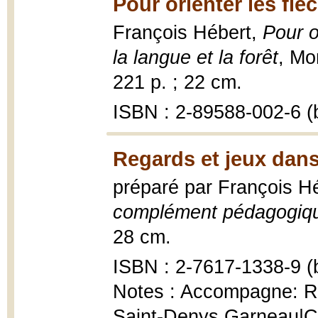
Pour orienter les flè
François Hébert,
Pour o
la langue et la forêt
, Mo
221 p. ; 22 cm.
ISBN : 2-89588-002-6 (b
Regards et jeux dans
préparé par François H
complément pédagogiq
28 cm.
ISBN : 2-7617-1338-9 (b
Notes : Accompagne: Re
Saint-Denys Garneau|C