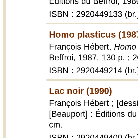
Éditions du Beffroi, 198
ISBN : 2920449133 (br.
Homo plasticus (198
François Hébert,
Homo 
Beffroi, 1987, 130 p. ; 
ISBN : 2920449214 (br.
Lac noir (1990)
François Hébert ; [dess
[Beauport] : Éditions du B
cm.
ISBN : 2920449400 (br.