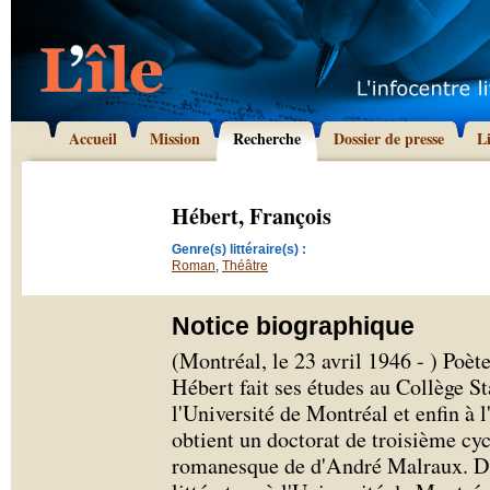
Accueil
Mission
Recherche
Dossier de presse
L
Hébert, François
Genre(s) littéraire(s) :
Roman
,
Théâtre
Notice biographique
(Montréal, le 23 avril 1946 - )
Poète
Hébert fait ses études au Collège St
l'Université de Montréal et enfin à 
obtient un doctorat de troisième cyc
romanesque de d'André Malraux. Dep