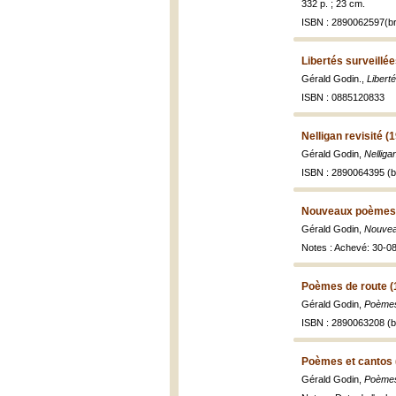
332 p. ; 23 cm.
ISBN : 2890062597(br
Libertés surveillée
Gérald Godin.,
Liberté
ISBN : 0885120833
Nelligan revisité (
Gérald Godin,
Nelligan
ISBN : 2890064395 (br
Nouveaux poèmes 
Gérald Godin,
Nouve
Notes : Achevé: 30-0
Poèmes de route (
Gérald Godin,
Poèmes 
ISBN : 2890063208 (br
Poèmes et cantos 
Gérald Godin,
Poèmes