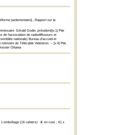
 réforme parlementaire].,
Rapport sur la
missaire: Gérald Godin, président|[v.1] Ptie
 de l'association de radiodiffuseurs et
ssemblée nationale) Bureau d'accueil et
 mémoire de Télécable Vidéotron. -- [v.4] Ptie
Dossier Ottawa
 1 emboîtage (16 cahiers) : ill. en coul. ; 61 x