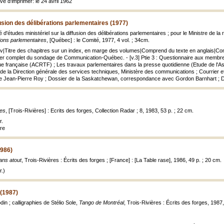
vé d'imprimer: le 24 avril 1962
fusion des délibérations parlementaires (1977)
 d'études ministériel sur la diffusion des délibérations parlementaires ; pour le Ministre de la
tions parlementaires
, [Québec] : le Comité, 1977, 4 vol. ; 34cm.
ouv|Titre des chapitres sur un index, en marge des volumes|Comprend du texte en anglais|Com
ssier complet du sondage de Communication-Québec. - [v.3] Ptie 3 : Questionnaire aux membres
gue française (ACRTF) ; Les travaux parlementaires dans la presse quotidienne (Etude de l'A
 de la Direction générale des services techniques, Ministère des communications ; Courrier et
 de Jean-Pierre Roy ; Dossier de la Saskatchewan, correspondance avec Gordon Barnhart ; 
es
, [Trois-Rivières] : Ecrits des forges, Collection Radar ; 8, 1983, 53 p. ; 22 cm.
r.
rre
1986)
ans atout
, Trois-Rivières : Écrits des forges ; [France] : [La Table rase], 1986, 49 p. ; 20 cm.
.)
 (1987)
n ; calligraphies de Stélio Sole,
Tango de Montréal
, Trois-Rivières : Écrits des forges, 1987,