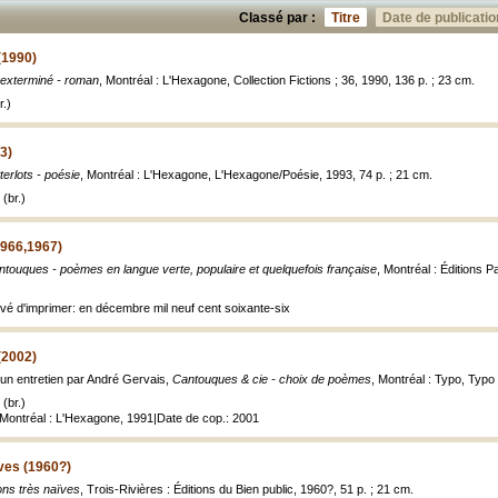
Classé par :
Titre
Date de publicatio
(1990)
 exterminé - roman
, Montréal : L'Hexagone, Collection Fictions ; 36, 1990, 136 p. ; 23 cm.
.)
3)
terlots - poésie
, Montréal : L'Hexagone, L'Hexagone/Poésie, 1993, 74 p. ; 21 cm.
(br.)
966,1967)
touques - poèmes en langue verte, populaire et quelquefois française
, Montréal : Éditions P
evé d'imprimer: en décembre mil neuf cent soixante-six
(2002)
'un entretien par André Gervais,
Cantouques & cie - choix de poèmes
, Montréal : Typo, Typo 
(br.)
 Montréal : L'Hexagone, 1991|Date de cop.: 2001
ves (1960?)
ns très naïves
, Trois-Rivières : Éditions du Bien public, 1960?, 51 p. ; 21 cm.