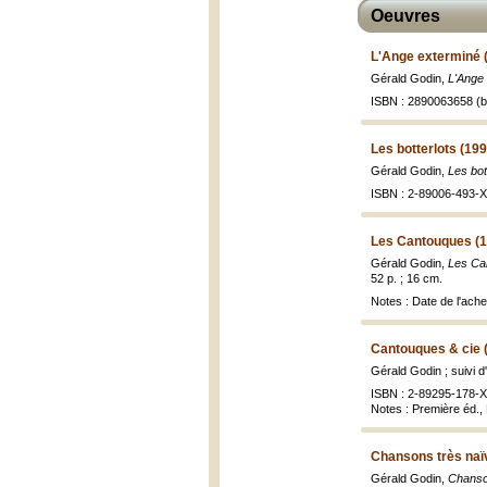
Oeuvres
L'Ange exterminé 
Gérald Godin,
L'Ange
ISBN : 2890063658 (br
Les botterlots (199
Gérald Godin,
Les bot
ISBN : 2-89006-493-X 
Les Cantouques (1
Gérald Godin,
Les Can
52 p. ; 16 cm.
Notes : Date de l'ach
Cantouques & cie 
Gérald Godin ; suivi d
ISBN : 2-89295-178-X 
Notes : Première éd.,
Chansons très naï
Gérald Godin,
Chanso