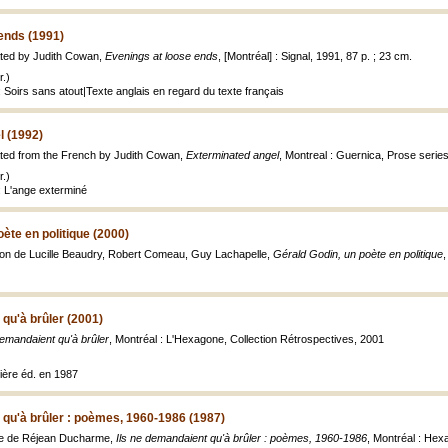
ends (1991)
ated by Judith Cowan,
Evenings at loose ends
, [Montréal] : Signal, 1991, 87 p. ; 23 cm.
.)
 Soirs sans atout|Texte anglais en regard du texte français
l (1992)
ated from the French by Judith Cowan,
Exterminated angel
, Montreal : Guernica, Prose series
.)
: L'ange exterminé
ète en politique (2000)
ection de Lucille Beaudry, Robert Comeau, Guy Lachapelle,
Gérald Godin, un poète en politique
,
 qu'à brûler (2001)
demandaient qu'à brûler
, Montréal : L'Hexagone, Collection Rétrospectives, 2001
ère éd. en 1987
 qu'à brûler : poèmes, 1960-1986 (1987)
ce de Réjean Ducharme,
Ils ne demandaient qu'à brûler : poèmes, 1960-1986
, Montréal : Hex