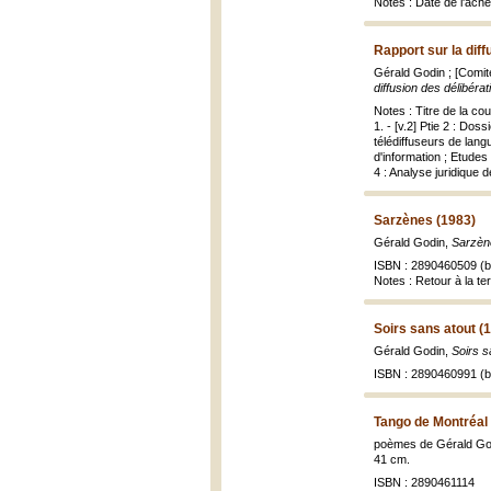
Notes : Date de l'ache
Rapport sur la dif
Gérald Godin ; [Comité
diffusion des délibéra
Notes : Titre de la c
1. - [v.2] Ptie 2 : Do
télédiffuseurs de lan
d'information ; Etudes
4 : Analyse juridique
Sarzènes (1983)
Gérald Godin,
Sarzèn
ISBN : 2890460509 (b
Notes : Retour à la te
Soirs sans atout (
Gérald Godin,
Soirs s
ISBN : 2890460991 (br
Tango de Montréal
poèmes de Gérald Godi
41 cm.
ISBN : 2890461114