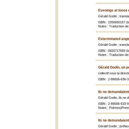
Evenings at loose 
Gérald Godin ; transl
ISBN : 1550650157 (br
Notes : Traduction de:
Exterminated ange
Gérald Godin ; transl
ISBN : 0920717683 (br
Notes : Traduction de
Gérald Godin, un po
collectif sous la dir
ISBN : 2-89006-636-3
Ils ne demandaient
Gérald Godin,
Ils ne 
ISBN : 2-89006-633-9
Notes : Poèmes|Premi
Ils ne demandaient
Gérald Godin ; préfa