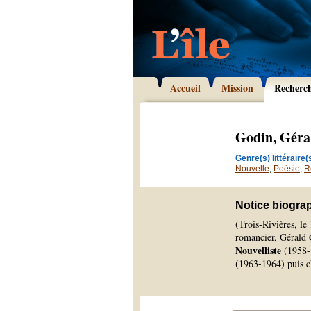
Accueil
Mission
Recherc
Godin, Géra
Genre(s) littéraire(s
Nouvelle
,
Poésie
,
R
Notice biogra
(Trois-Rivières, le
romancier, Gérald G
Nouvelliste
(1958-
(1963-1964) puis 