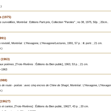
.)
s (1975)
s surveillées
, Montréal : Editions Parti pris, Collection "Paroles" ; no 38, 1975, 50p. ; 20cm..
1991)
 revisité
, Montréal : L'Hexagone, L'Hexagone/Lectures, 1991, 57 p. : ill. portr. ; 21 cm.
.)
(1963)
aux poèmes
, [Trois-Rivières : Éditions du Bien public], 1963, 53 p. ; 21 cm.
8-1963
1988)
de route - poésie : avec cinq encres de Chine de Shagri
, Montréal : L'Hexagone, L'Hexagone/
.)
(1962?)
 et cantos
, [Trois-Rivières] : Éditions du Bien public, 1962?, 43 p. ; 20 cm.