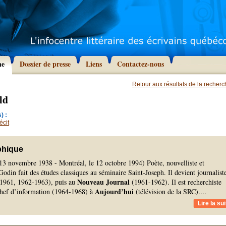
he
Dossier de presse
Liens
Contactez-nous
Retour aux résultats de la recher
ld
) :
écit
phique
 13 novembre 1938 - Montréal, le 12 octobre 1994) Poète, nouvelliste et
odin fait des études classiques au séminaire Saint-Joseph. Il devient journalist
Nouveau Journal
1961, 1962-1963), puis au
(1961-1962). Il est recherchiste
Aujourd’hui
chef d’information (1964-1968) à
(télévision de la SRC).
...
Lire la sui