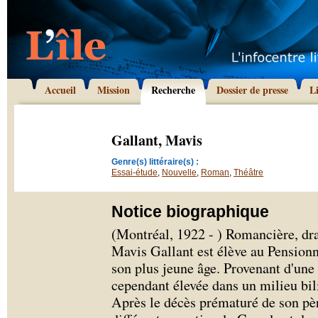
Accueil
Mission
Recherche
Dossier de presse
L
Gallant, Mavis
Genre(s) littéraire(s) :
Essai-étude
,
Nouvelle
,
Roman
,
Théâtre
Notice biographique
(Montréal, 1922 - ) Romancière, dra
Mavis Gallant est élève au Pension
son plus jeune âge. Provenant d'une 
cependant élevée dans un milieu bili
Après le décès prématuré de son père