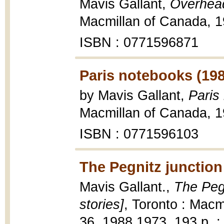
Mavis Gallant,
Overhead 
Macmillan of Canada, 1
ISBN : 0771596871
Paris notebooks (19
by Mavis Gallant,
Paris
Macmillan of Canada, 1
ISBN : 0771596103
The Pegnitz junction
Mavis Gallant.,
The Pegn
stories]
, Toronto : Mac
36, 1988,1973, 193 p. ;