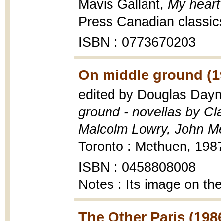
Mavis Gallant,
My heart
Press Canadian classic
ISBN : 0773670203
On middle ground (1
edited by Douglas Day
ground - novellas by Cl
Malcolm Lowry, John Me
Toronto : Methuen, 1987
ISBN : 0458808008
Notes : Its image on the
The Other Paris (198