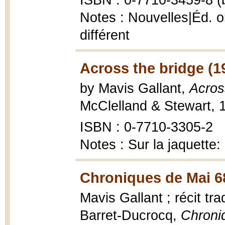
ISBN : 0-7710-3459-8 (b
Notes : Nouvelles|Éd. o
différent
Across the bridge (1
by Mavis Gallant,
Across
McClelland & Stewart, 1
ISBN : 0-7710-3305-2
Notes : Sur la jaquette:
Chroniques de Mai 6
Mavis Gallant ; récit tr
Barret-Ducrocq,
Chroni