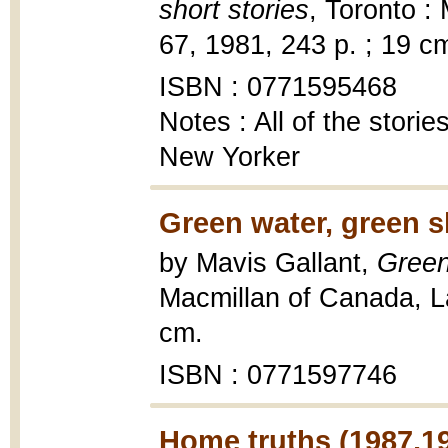
short stories
, Toronto :
67, 1981, 243 p. ; 19 c
ISBN : 0771595468
Notes : All of the storie
New Yorker
Green water, green s
by Mavis Gallant,
Green
Macmillan of Canada, Lau
cm.
ISBN : 0771597746
Home truths (1987,1