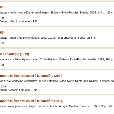
004)
imanche - récits
, Notre-Dame-des-Neiges : Éditions Trois-Pistoles, Inédits, 2004, 144 p. ; 23 c
(br.)
 Amqui : Machin chouette, 1992
992)
imanche
, Amqui : Machin chouette, 1992, 123 p. : ill. (certaines en coul.) ; 23 cm.
(br.)
 l'Atlantique (1999)
 épars sur l'Atlantique - roman
, Trois-Pistoles : Éditions Trois-Pistoles, Inédits, 1999, 163 p.
(br.)
ppareils électriques, ni à la cafetière (2004)
z ni aux appareils électriques, ni à la cafetière - récit
, Notre-Dame-des-Neiges : Éditions Troi
(br.)
 Amqui : Machin chouette, 1994
ppareils électriques, ni à la cafetière (1994)
z ni aux appareils électriques, ni à la cafetière
, Amqui : Machin Chouette, 1994, 132 p. ; 20 