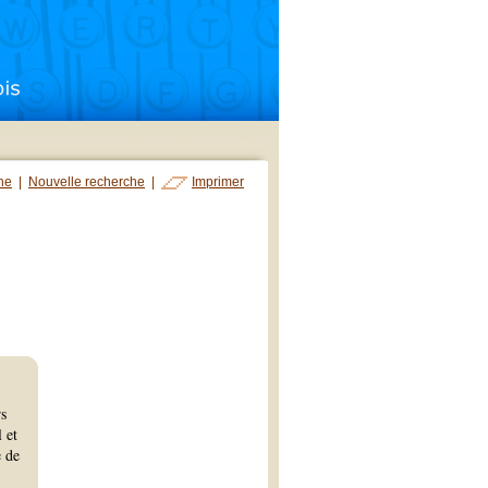
che
|
Nouvelle recherche
|
Imprimer
rs
 et
e de