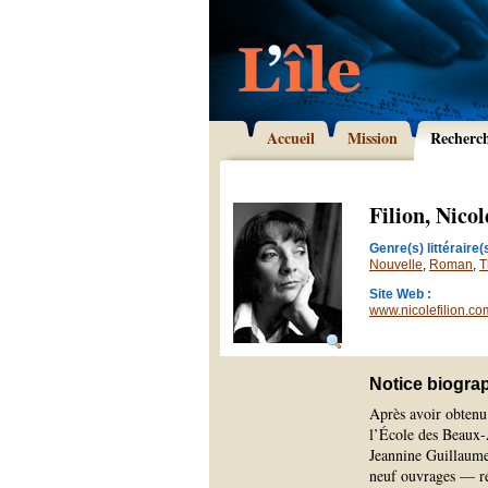
Accueil
Mission
Recherc
Filion, Nicol
Genre(s) littéraire(s
Nouvelle
,
Roman
,
T
Site Web :
www.nicolefilion.co
Notice biogra
Après avoir obtenu 
l’École des Beaux-
Jeannine Guillaume-
neuf ouvrages — réc