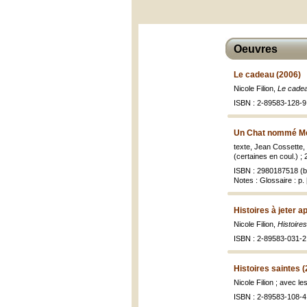
Oeuvres
Le cadeau (2006)
Nicole Filion,
Le cade
ISBN : 2-89583-128-9 
Un Chat nommé Me
texte, Jean Cossette, N
(certaines en coul.) ;
ISBN : 2980187518 (br
Notes : Glossaire : p.
Histoires à jeter 
Nicole Filion,
Histoire
ISBN : 2-89583-031-2 
Histoires saintes 
Nicole Filion ; avec 
ISBN : 2-89583-108-4