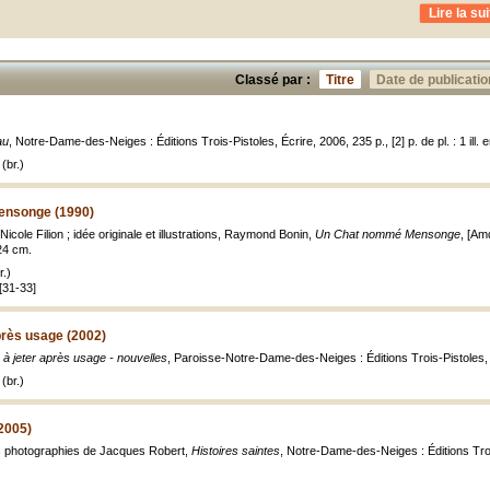
Lire la sui
Classé par :
Titre
Date de publicatio
au
, Notre-Dame-des-Neiges : Éditions Trois-Pistoles, Écrire, 2006, 235 p., [2] p. de pl. : 1 ill. e
(br.)
nsonge (1990)
icole Filion ; idée originale et illustrations, Raymond Bonin,
Un Chat nommé Mensonge
, [Amq
 24 cm.
.)
 [31-33]
après usage (2002)
s à jeter après usage - nouvelles
, Paroisse-Notre-Dame-des-Neiges : Éditions Trois-Pistoles, 
(br.)
(2005)
les photographies de Jacques Robert,
Histoires saintes
, Notre-Dame-des-Neiges : Éditions Trois-