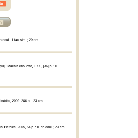
te
n
n coul., 1 fac-sim. ; 20 cm.
ui] : Machin chouette, 1990, [36] p. : ill.
Inédits, 2002, 206 p. ; 23 cm.
Pistoles, 2005, 54 p. : ill. en coul. ; 23 cm.