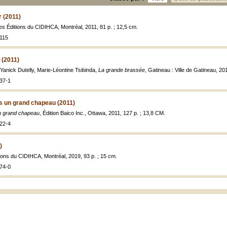
r (2011)
Les Éditions du CIDIHCA, Montréal, 2011, 81 p. ; 12,5 cm.
115
 (2011)
e Yanick Dutelly, Marie-Léontine Tsibinda,
La grande brassée
, Gatineau : Ville de Gatineau, 20
37-1
ous un grand chapeau (2011)
 un grand chapeau
, Édition Baico Inc., Ottawa, 2011, 127 p. ; 13,8 CM.
22-4
)
tions du CIDIHCA, Montréal, 2019, 93 p. ; 15 cm.
74-0