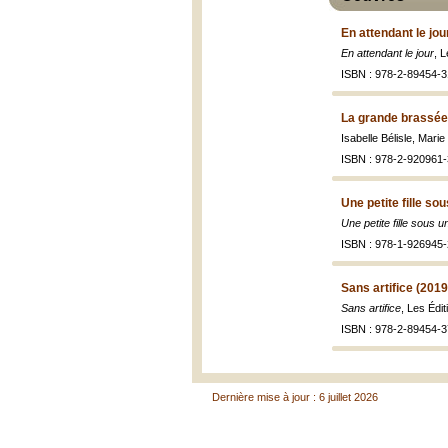
En attendant le jou
En attendant le jour
, 
ISBN : 978-2-89454-3
La grande brassée
Isabelle Bélisle, Mari
ISBN : 978-2-920961-
Une petite fille s
Une petite fille sous
ISBN : 978-1-926945-
Sans artifice (2019
Sans artifice
, Les Édi
ISBN : 978-2-89454-3
Dernière mise à jour : 6 juillet 2026