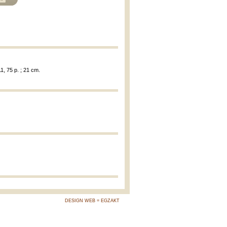
11, 75 p. ; 21 cm.
DESIGN WEB = EGZAKT