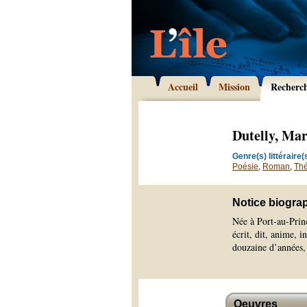
Accueil
Mission
Recherc
Dutelly, Mar
Genre(s) littéraire(s
Poésie
,
Roman
,
Thé
Notice biogra
Née à Port-au-Princ
écrit, dit, anime, 
douzaine d’années, 
Oeuvres