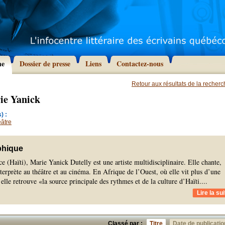
he
Dossier de presse
Liens
Contactez-nous
Retour aux résultats de la recher
ie Yanick
) :
âtre
phique
e (Haïti), Marie Yanick Dutelly est une artiste multidisciplinaire. Elle chante,
interprète au théâtre et au cinéma. En Afrique de l’Ouest, où elle vit plus d’une
elle retrouve «la source principale des rythmes et de la culture d’Haïti.
...
Lire la sui
Classé par :
Titre
Date de publicatio