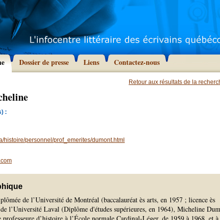
he
Dossier de presse
Liens
Contactez-nous
Retour aux résultats de la recher
heline
) :
/histoire/personnel/prof_emerites/dumont.html
.com
phique
lômée de l’Université de Montréal (baccalauréat ès arts, en 1957 ; licence ès
et de l’Université Laval (Diplôme d'études supérieures, en 1964), Micheline Du
 professeure d’histoire à l’École normale Cardinal-Léger, de 1959 à 1968, et à