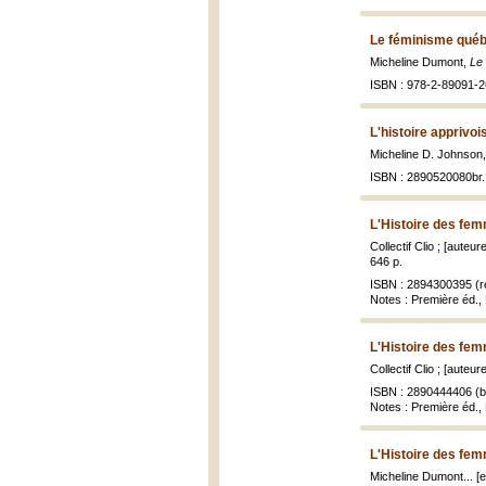
Le féminisme québ
Micheline Dumont,
Le
ISBN : 978-2-89091-2
L'histoire apprivoi
Micheline D. Johnson
ISBN : 2890520080br.
L'Histoire des fe
Collectif Clio ; [auteu
646 p.
ISBN : 2894300395 (re
Notes : Première éd.,
L'Histoire des fe
Collectif Clio ; [auteu
ISBN : 2890444406 (br
Notes : Première éd.,
L'Histoire des fe
Micheline Dumont... [et