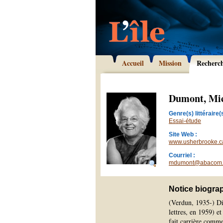
Accueil
Mission
Recherc
Dumont, Mic
Genre(s) littéraire(s
Essai-étude
Site Web :
www.usherbrooke.ca
Courriel :
mdumont@abacom
Notice biogra
(Verdun, 1935-) Dip
lettres, en 1959) 
fait carrière comme