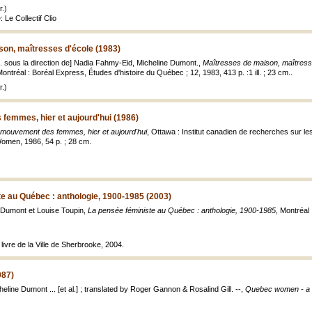
.)
: Le Collectif Clio
son, maîtresses d'école (1983)
al. sous la direction de] Nadia Fahmy-Eid, Micheline Dumont.,
Maîtresses de maison, maîtresse
Montréal : Boréal Express, Études d'histoire du Québec ; 12, 1983, 413 p. :1 ill. ; 23 cm..
.)
femmes, hier et aujourd'hui (1986)
 mouvement des femmes, hier et aujourd'hui
, Ottawa : Institut canadien de recherches sur l
omen, 1986, 54 p. ; 28 cm.
e au Québec : anthologie, 1900-1985 (2003)
 Dumont et Louise Toupin,
La pensée féministe au Québec : anthologie, 1900-1985
, Montréal
livre de la Ville de Sherbrooke, 2004.
87)
heline Dumont ... [et al.] ; translated by Roger Gannon & Rosalind Gill. --,
Quebec women - a 