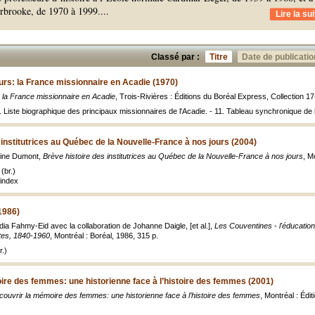
erbrooke, de 1970 à 1999.
...
Lire la sui
Classé par :
Titre
Date de publicatio
urs: la France missionnaire en Acadie (1970)
: la France missionnaire en Acadie
, Trois-Rivières : Éditions du Boréal Express, Collection 1
 Liste biographique des principaux missionnaires de l'Acadie. - 11. Tableau synchronique de 
 institutrices au Québec de la Nouvelle-France à nos jours (2004)
line Dumont,
Brève histoire des institutrices au Québec de la Nouvelle-France à nos jours
, M
(br.)
index
1986)
ia Fahmy-Eid avec la collaboration de Johanne Daigle, [et al.],
Les Couventines - l'éducatio
tes, 1840-1960
, Montréal : Boréal, 1986, 315 p.
.)
re des femmes: une historienne face à l’histoire des femmes (2001)
ouvrir la mémoire des femmes: une historienne face à l’histoire des femmes
, Montréal : Éd