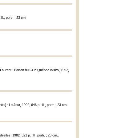
l., portr. ; 23 cm.
-Laurent : Édition du Club Québec loisirs, 1992,
réal] : Le Jour, 1992, 646 p. :ill., portr. ; 23 cm.
éelles, 1982, 521 p. :ill., portr. ; 23 cm..