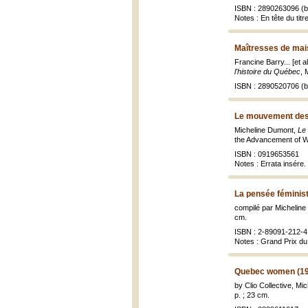
ISBN : 2890263096 (br
Notes : En tête du titre
Maîtresses de mai
Francine Barry... [et 
l'histoire du Québec
, 
ISBN : 2890520706 (br
Le mouvement des 
Micheline Dumont,
Le
the Advancement of W
ISBN : 0919653561
Notes : Errata insére.
La pensée féminist
compilé par Micheline
cm.
ISBN : 2-89091-212-4
Notes : Grand Prix du 
Quebec women (19
by Clio Collective, Mic
p. ; 23 cm.