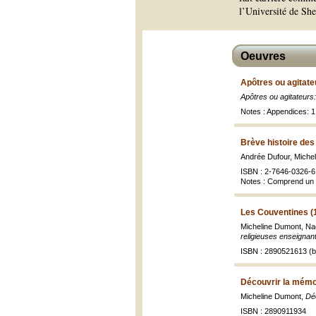
l’Université de Sh
Oeuvres
Apôtres ou agitate
Apôtres ou agitateurs
Notes : Appendices: 1.
Brève histoire des
Andrée Dufour, Miche
ISBN : 2-7646-0326-6 
Notes : Comprend un 
Les Couventines (
Micheline Dumont, Nad
religieuses enseignan
ISBN : 2890521613 (br
Découvrir la mémoi
Micheline Dumont,
Déc
ISBN : 2890911934