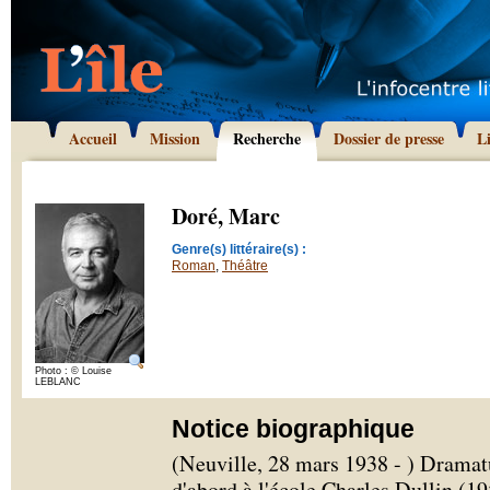
Accueil
Mission
Recherche
Dossier de presse
L
Doré, Marc
Genre(s) littéraire(s) :
Roman
,
Théâtre
Photo : © Louise
LEBLANC
Notice biographique
(Neuville, 28 mars 1938 - ) Dramat
d'abord à l'école Charles Dullin (1