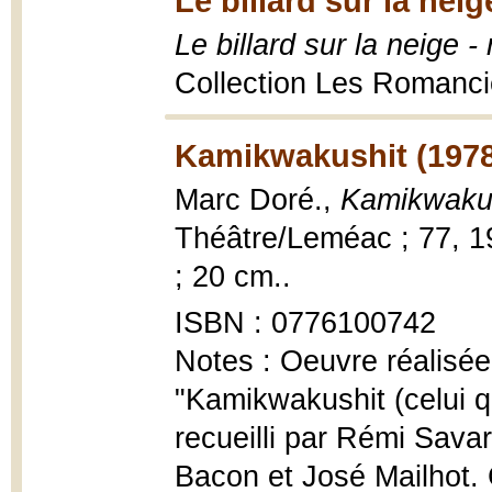
Le billard sur la neig
Le billard sur la neige 
Collection Les Romancie
Kamikwakushit (1978
Marc Doré.,
Kamikwaku
Théâtre/Leméac ; 77, 1978
; 20 cm..
ISBN : 0776100742
Notes : Oeuvre réalisée
"Kamikwakushit (celui q
recueilli par Rémi Savar
Bacon et José Mailhot. 