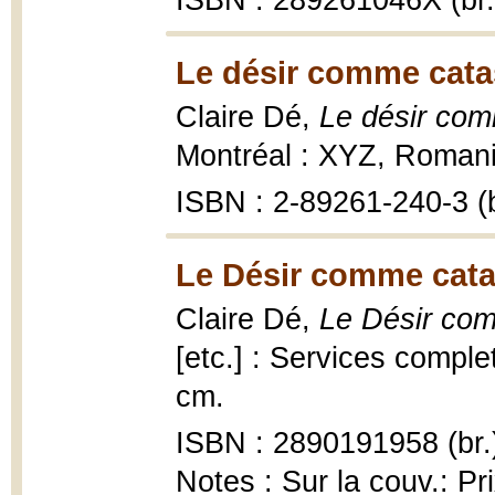
ISBN : 289261046X (br.
Le désir comme catas
Claire Dé,
Le désir com
Montréal : XYZ, Romani
ISBN : 2-89261-240-3 (b
Le Désir comme catas
Claire Dé,
Le Désir com
[etc.] : Services complet
cm.
ISBN : 2890191958 (br.
Notes : Sur la couv.: Pr