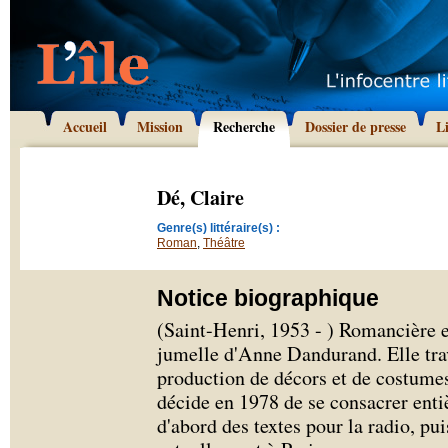
Accueil
Mission
Recherche
Dossier de presse
L
Dé, Claire
Genre(s) littéraire(s) :
Roman
,
Théâtre
Notice biographique
(Saint-Henri, 1953 - ) Romancière et
jumelle d'Anne Dandurand. Elle trav
production de décors et de costumes
décide en 1978 de se consacrer entiè
d'abord des textes pour la radio, pui