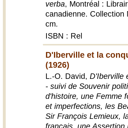
verba
, Montréal : Libra
canadienne. Collection 
cm.
ISBN : Rel
D'Iberville et la con
(1926)
L.-O. David,
D'Iberville
- suivi de Souvenir pol
d'histoire, une Femme f
et imperfections, les B
Sir François Lemieux, 
français, une Assertion