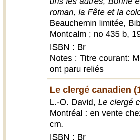
uns les autres, Bonne 
roman, la Fête et la col
Beauchemin limitée, Bib
Montcalm ; no 435 b, 19
ISBN : Br
Notes : Titre courant: 
ont paru reliés
Le clergé canadien (
L.-O. David,
Le clergé 
Montréal : en vente chez
cm.
ISBN : Br