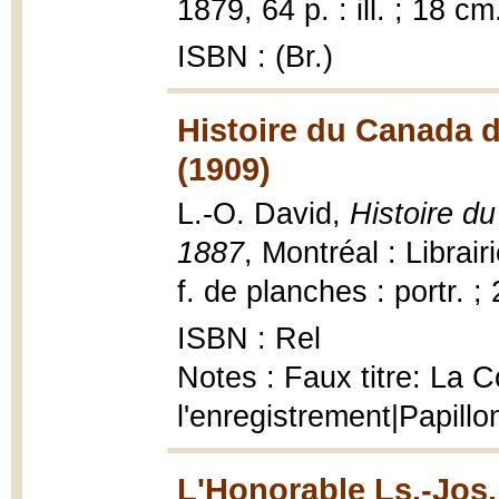
1879, 64 p. : ill. ; 18 cm
ISBN : (Br.)
Histoire du Canada d
(1909)
L.-O. David,
Histoire d
1887
, Montréal : Librai
f. de planches : portr. ;
ISBN : Rel
Notes : Faux titre: La 
l'enregistrement|Papillo
L'Honorable Ls.-Jos.