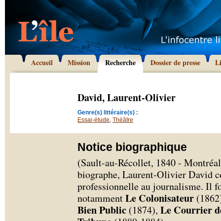
Accueil
Mission
Recherche
Dossier de presse
L
David, Laurent-Olivier
Genre(s) littéraire(s) :
Essai-étude
,
Théâtre
Notice biographique
(Sault-au-Récollet, 1840 - Montréal,
biographe, Laurent-Olivier David co
professionnelle au journalisme. Il
Le Colonisateur
notamment
(1862
Bien Public
Le Courrier 
(1874),