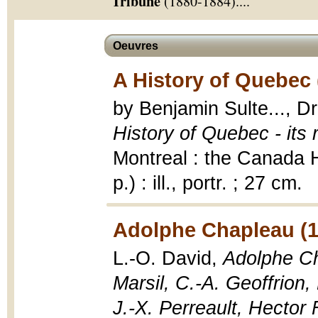
Tribune
(1880-1884).
...
Oeuvres
A History of Quebec 
by Benjamin Sulte..., Dr
History of Quebec - its 
Montreal : the Canada H
p.) : ill., portr. ; 27 cm.
Adolphe Chapleau (1
L.-O. David,
Adolphe Cha
Marsil, C.-A. Geoffrion,
J.-X. Perreault, Hector