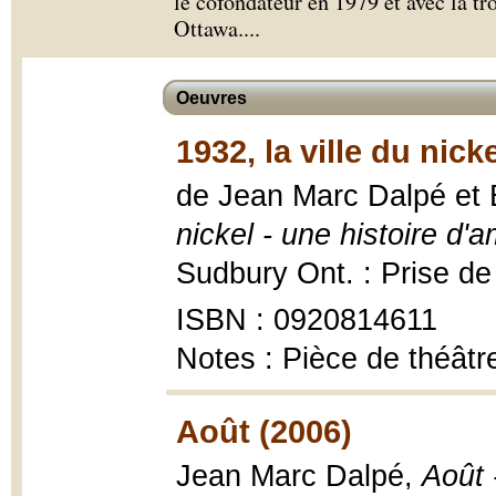
le cofondateur en 1979 et avec la tr
Ottawa.
...
Oeuvres
1932, la ville du nick
de Jean Marc Dalpé et B
nickel - une histoire d'
Sudbury Ont. : Prise de p
ISBN : 0920814611
Notes : Pièce de théâtr
Août (2006)
Jean Marc Dalpé,
Août 