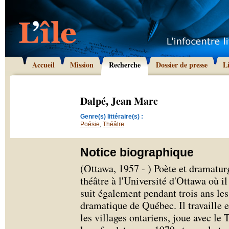
Accueil
Mission
Recherche
Dossier de presse
L
Dalpé, Jean Marc
Genre(s) littéraire(s) :
Poésie
,
Théâtre
Notice biographique
(Ottawa, 1957 - ) Poète et dramatur
théâtre à l'Université d'Ottawa où il
suit également pendant trois ans les
dramatique de Québec. Il travaille 
les villages ontariens, joue avec le 