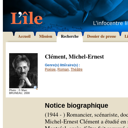
Accueil
Mission
Recherche
Dossier de presse
L
Clément, Michel-Ernest
Genre(s) littéraire(s) :
Poésie
,
Roman
,
Théâtre
Photo : © Marc
BRUNEAU, 2000
Notice biographique
(1944 - ) Romancier, scénariste, do
Michel-Ernest Clément a étudié en r