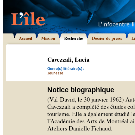
Accueil
Mission
Recherche
Dossier de presse
L
Cavezzali, Lucia
Genre(s) littéraire(s) :
Jeunesse
Notice biographique
(Val-David, le 30 janvier 1962) Aute
Cavezzali a complété des études coll
tourisme. Elle a également étudié le
l’Académie des Arts de Montréal ain
Ateliers Danielle Fichaud.