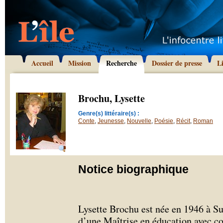
Accueil
Mission
Recherche
Dossier de presse
L
Brochu, Lysette
Genre(s) littéraire(s) :
Conte
,
Jeunesse
,
Nouvelle
,
Poésie
,
Récit
,
Roman
Notice biographique
Lysette Brochu est née en 1946 à S
d’une Maîtrise en éducation avec c