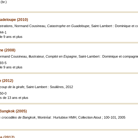
(br.)
adeloupe (2010)
lustrations, Normand Cousineau,
Catastrophe en Guadeloupe
, Saint-Lambert : Dominique et 
44-1
de 9 ans et plus
e (2008)
rmand Cousineau, illustrateur,
Complot en Espagne
, Saint-Lambert : Dominique et compagni
93-5
de 9 ans et plus
e (2012)
coup de la girafe
, Saint-Lambert : Soulières, 2012
50-0
s de 13 ans et plus
 Bangkok (2005)
 crocodiles de Bangkok
, Montréal : Hurtubise HMH, Collection Atout ; 100-101, 2005
re (2012)