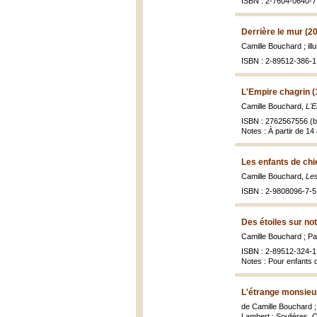
ISBN : 2-7604-0640-7 
Derrière le mur (2
Camille Bouchard ; ill
ISBN : 2-89512-386-1 
L'Empire chagrin (
Camille Bouchard,
L'E
ISBN : 2762567556 (br
Notes : À partir de 14
Les enfants de chi
Camille Bouchard,
Les
ISBN : 2-9808096-7-5 
Des étoiles sur no
Camille Bouchard ; Paul
ISBN : 2-89512-324-1
Notes : Pour enfants 
L'étrange monsieu
de Camille Bouchard ; 
Lambert : Soulières, Co