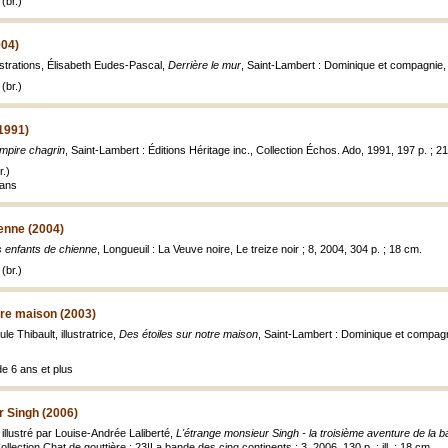
(br.)
004)
ustrations, Élisabeth Eudes-Pascal,
Derrière le mur
, Saint-Lambert : Dominique et compagnie, R
(br.)
1991)
mpire chagrin
, Saint-Lambert : Éditions Héritage inc., Collection Échos. Ado, 1991, 197 p. ; 2
.)
 ans
enne (2004)
 enfants de chienne
, Longueuil : La Veuve noire, Le treize noir ; 8, 2004, 304 p. ; 18 cm.
(br.)
tre maison (2003)
e Thibault, illustratrice,
Des étoiles sur notre maison
, Saint-Lambert : Dominique et compa
de 6 ans et plus
r Singh (2006)
illustré par Louise-Andrée Laliberté,
L'étrange monsieur Singh - la troisième aventure de la 
llection Chat de gouttière ; 23|La bande des cinq continents ; 3, 2006, 130 p. : ill. ; 18 cm.