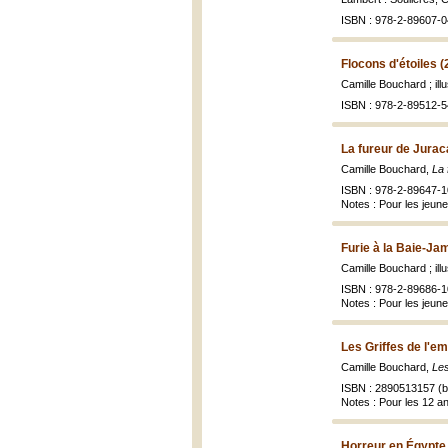
ISBN : 978-2-89607-0
Flocons d'étoiles (
Camille Bouchard ; ill
ISBN : 978-2-89512-5
La fureur de Jurac
Camille Bouchard,
La 
ISBN : 978-2-89647-1
Notes : Pour les jeune
Furie à la Baie-Ja
Camille Bouchard ; ill
ISBN : 978-2-89686-1
Notes : Pour les jeune
Les Griffes de l'em
Camille Bouchard,
Les
ISBN : 2890513157 (br
Notes : Pour les 12 an
Horreur en Égypte