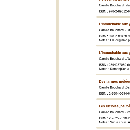
Camille Bouchard ; il
ISBN : 978-2-89512-6
L'intouchable aux 
Camille Bouchard,
L'i
ISBN : 978-2-89428-9
Notes : Éd. originale p
L'intouchable aux 
Camille Bouchard,
L'i
ISBN : 2894287089 (br
Notes : Roman|Sur la 
Des larmes mêlées
Camille Bouchard,
De
ISBN : 2-7604-0694-6 
Les lucioles, peut-
Camille Bouchard,
Les
ISBN : 2-7625-7598-2 
Notes : Sur la couv.: 