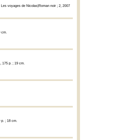
, Les voyages de Nicolas|Roman noir ; 2, 2007
9 cm.
, 175 p. ; 19 cm.
 p. ; 18 cm.