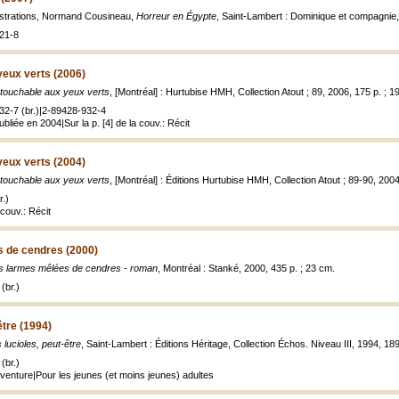
lustrations, Normand Cousineau,
Horreur en Égypte
, Saint-Lambert : Dominique et compagnie
21-8
yeux verts (2006)
ntouchable aux yeux verts
, [Montréal] : Hurtubise HMH, Collection Atout ; 89, 2006, 175 p. ; 1
32-7 (br.)|2-89428-932-4
ubliée en 2004|Sur la p. [4] de la couv.: Récit
yeux verts (2004)
ntouchable aux yeux verts
, [Montréal] : Éditions Hurtubise HMH, Collection Atout ; 89-90, 2004
.)
couv.: Récit
 de cendres (2000)
s larmes mêlées de cendres - roman
, Montréal : Stanké, 2000, 435 p. ; 23 cm.
(br.)
être (1994)
 lucioles, peut-être
, Saint-Lambert : Éditions Héritage, Collection Échos. Niveau III, 1994, 189
(br.)
Aventure|Pour les jeunes (et moins jeunes) adultes