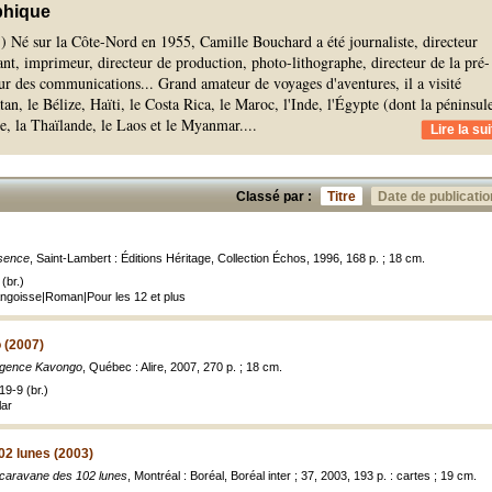
phique
 ) Né sur la Côte-Nord en 1955, Camille Bouchard a été journaliste, directeur
nt, imprimeur, directeur de production, photo-lithographe, directeur de la pré-
ur des communications... Grand amateur de voyages d'aventures, il a visité
n, le Bélize, Haïti, le Costa Rica, le Maroc, l'Inde, l'Égypte (dont la péninsul
ie, la Thaïlande, le Laos et le Myanmar.
...
Lire la sui
Classé par :
Titre
Date de publicatio
sence
, Saint-Lambert : Éditions Héritage, Collection Échos, 1996, 168 p. ; 18 cm.
(br.)
 Angoisse|Roman|Pour les 12 et plus
 (2007)
Agence Kavongo
, Québec : Alire, 2007, 270 p. ; 18 cm.
9-9 (br.)
lar
02 lunes (2003)
caravane des 102 lunes
, Montréal : Boréal, Boréal inter ; 37, 2003, 193 p. : cartes ; 19 cm.