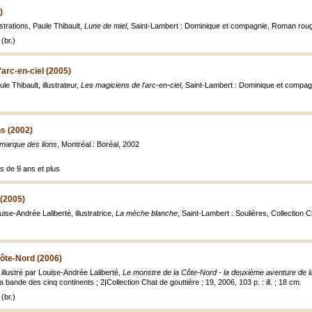
)
ustrations, Paule Thibault,
Lune de miel
, Saint-Lambert : Dominique et compagnie, Roman rouge ; 
(br.)
'arc-en-ciel (2005)
e Thibault, illustrateur,
Les magiciens de l'arc-en-ciel
, Saint-Lambert : Dominique et compag
s (2002)
marque des lions
, Montréal : Boréal, 2002
s de 9 ans et plus
(2005)
ise-Andrée Laliberté, illustratrice,
La mèche blanche
, Saint-Lambert : Soulières, Collection C
ôte-Nord (2006)
illustré par Louise-Andrée Laliberté,
Le monstre de la Côte-Nord - la deuxième aventure de l
 bande des cinq continents ; 2|Collection Chat de gouttière ; 19, 2006, 103 p. : ill. ; 18 cm.
(br.)