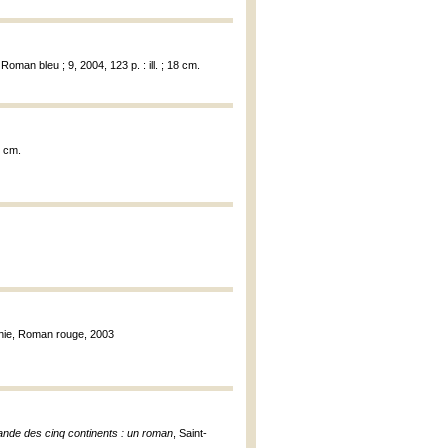
oman bleu ; 9, 2004, 123 p. : ill. ; 18 cm.
1 cm.
gnie, Roman rouge, 2003
bande des cinq continents : un roman
, Saint-