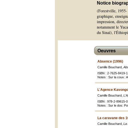
Notice biogra
(Forestville, 1955-
graphique, enseigna
impression, directe
notamment le Yucata
du Sinaï), l'Éthiop
Oeuvres
Absence (1996)
Camille Bouchard,
Ab
ISBN : 2-7625-8419-1 
Notes : Sur la couv.:
L'Agence Kavongo
Camille Bouchard,
L'
ISBN : 978-2-89615-01
Notes : Sur le dos: Po
La caravane des 1
Camille Bouchard,
La 