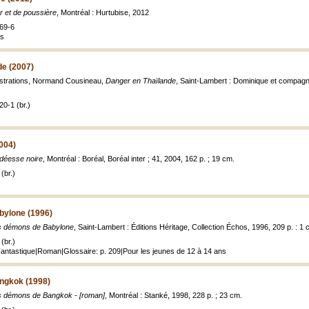
r et de poussière
, Montréal : Hurtubise, 2012
69-6
es
de (2007)
lustrations, Normand Cousineau,
Danger en Thaïlande
, Saint-Lambert : Dominique et compagn
0-1 (br.)
004)
déesse noire
, Montréal : Boréal, Boréal inter ; 41, 2004, 162 p. ; 19 cm.
(br.)
bylone (1996)
s démons de Babylone
, Saint-Lambert : Éditions Héritage, Collection Échos, 1996, 209 p. : 1 
(br.)
 Fantastique|Roman|Glossaire: p. 209|Pour les jeunes de 12 à 14 ans
ngkok (1998)
s démons de Bangkok - [roman]
, Montréal : Stanké, 1998, 228 p. ; 23 cm.