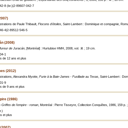
42-8 (br.)|2-89607-042-7
2007)
ustrations de Paule Thibault,
Flocons d'étoiles
, Saint-Lambert : Dominique et compagnie, Roma
46-4|2-89512-546-5
án (2008)
fureur de Juracán
, [Montréal] : Hurtubise HMH, 2008, vol. :ill. ; 19 cm.
04-1
s de 12 ans et plus
mes (2012)
ustrations, Alexandra Myotte,
Furie à la Baie-James - Fusillade au Texas
, Saint-Lambert : Do
01-9
s de 9 ans et plus
pire (1986)
 Griffes de l'empire - roman
, Montréal : Pierre Tisseyre, Collection Conquêtes, 1986, 159 p. 
.)
s et plus
 (2007)