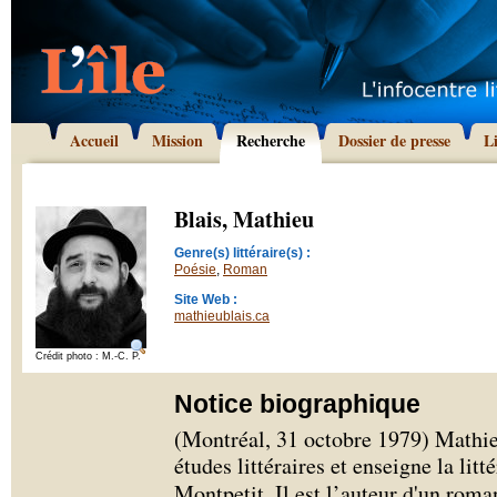
Accueil
Mission
Recherche
Dossier de presse
L
Blais, Mathieu
Genre(s) littéraire(s) :
Poésie
,
Roman
Site Web :
mathieublais.ca
Crédit photo : M.-C. P.
Notice biographique
(Montréal, 31 octobre 1979) Mathie
études littéraires et enseigne la li
Montpetit. Il est l’auteur d'un roma