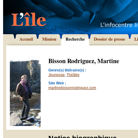
Accueil
Mission
Recherche
Dossier de presse
L
Bisson Rodriguez, Martine
Genre(s) littéraire(s) :
Jeunesse
,
Théâtre
Site Web :
martinebissonrodriguez.com