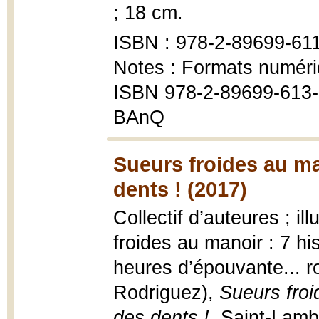
; 18 cm.
ISBN : 978-2-89699-61
Notes : Formats numéri
ISBN 978-2-89699-613-1
BAnQ
Sueurs froides au ma
dents ! (2017)
Collectif d’auteures ; il
froides au manoir : 7 h
heures d’épouvante... r
Rodriguez),
Sueurs froi
des dents !
, Saint-Lamb