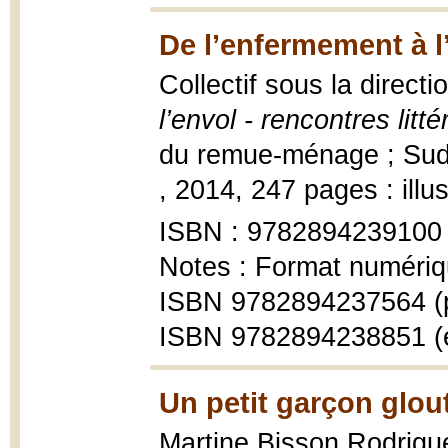
De l’enfermement à l
Collectif sous la direct
l’envol - rencontres litté
du remue-ménage ; Sudbu
, 2014, 247 pages : illu
ISBN : 9782894239100
Notes : Format numériq
ISBN 9782894237564 (
ISBN 9782894238851 (
Un petit garçon glou
Martine Bisson Rodrigu