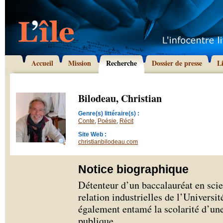
Accueil
Mission
Recherche
Dossier de presse
L
Bilodeau, Christian
Genre(s) littéraire(s) :
Conte
,
Poésie
,
Récit
Site Web :
christianbilodeau.com
Notice biographique
Détenteur d’un baccalauréat en scie
relation industrielles de l’Universi
également entamé la scolarité d’un
publique.