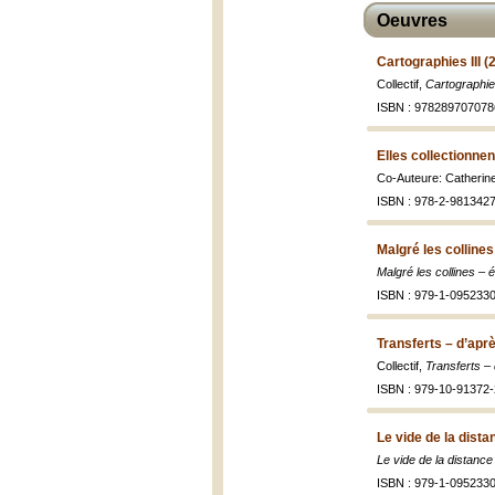
Oeuvres
Cartographies III (
Collectif,
Cartographie
ISBN : 978289707078
Elles collectionne
Co-Auteure: Catherin
ISBN : 978-2-9813427
Malgré les colline
Malgré les collines –
ISBN : 979-1-0952330
Transferts – d’apr
Collectif,
Transferts –
ISBN : 979-10-91372-
Le vide de la distan
Le vide de la distance 
ISBN : 979-1-0952330