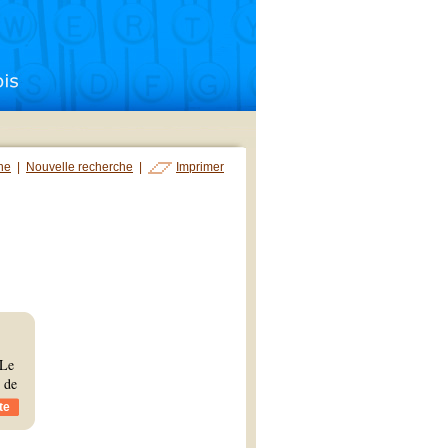
che
|
Nouvelle recherche
|
Imprimer
 Le
s de
te