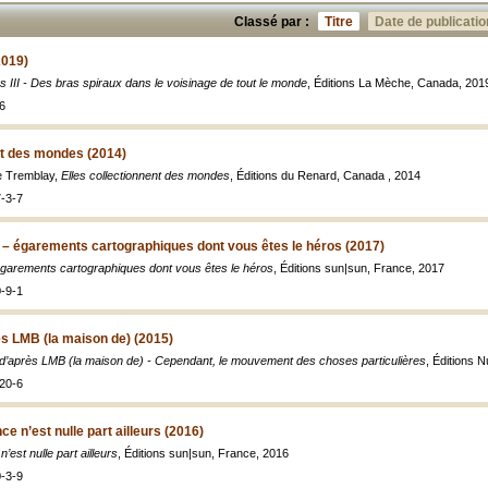
Classé par :
Titre
Date de publicatio
2019)
s III - Des bras spiraux dans le voisinage de tout le monde
, Éditions La Mèche, Canada, 201
6
nt des mondes (2014)
e Tremblay,
Elles collectionnent des mondes
, Éditions du Renard, Canada , 2014
-3-7
s – égarements cartographiques dont vous êtes le héros (2017)
 égarements cartographiques dont vous êtes le héros
, Éditions sun|sun, France, 2017
-9-1
ès LMB (la maison de) (2015)
 d’après LMB (la maison de) - Cependant, le mouvement des choses particulières
, Éditions 
20-6
ce n’est nulle part ailleurs (2016)
n’est nulle part ailleurs
, Éditions sun|sun, France, 2016
-3-9