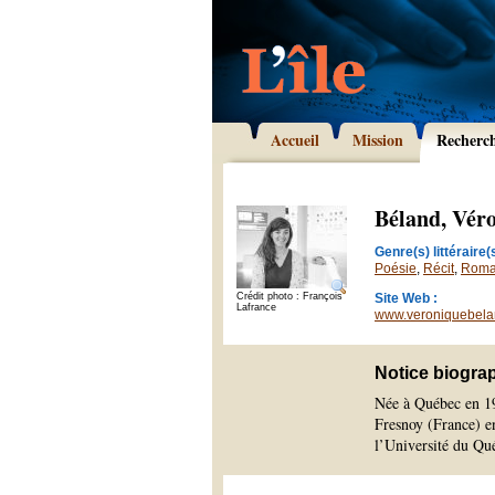
Accueil
Mission
Recherc
Béland, Vér
Genre(s) littéraire(s
Poésie
,
Récit
,
Rom
Crédit photo : François
Site Web :
Lafrance
www.veroniquebel
Notice biogra
Née à Québec en 19
Fresnoy (France) en
l’Université du Qu