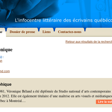
he
Dossier de presse
Liens
Contactez-nous
Retour aux résultats de la recher
onique
) :
an
and.com
phique
81, Véronique Béland a été diplômée du Studio national d’arts contemporains
 2012. Elle est également titulaire d’une maîtrise en arts visuels et médiatique
ébec à Montréal.
...
Lire la sui