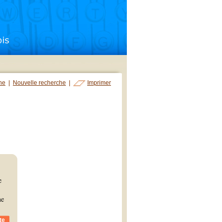
che
|
Nouvelle recherche
|
Imprimer
e
me
te