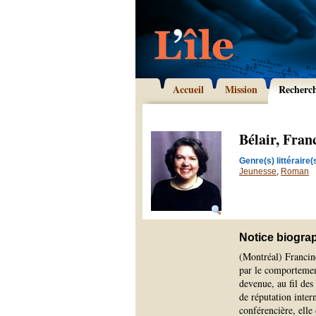
Accueil
Mission
Recherc
Bélair, Fran
Genre(s) littéraire(s
Jeunesse
,
Roman
Notice biogra
(Montréal) Francin
par le comportement
devenue, au fil de
de réputation inter
conférencière, elle