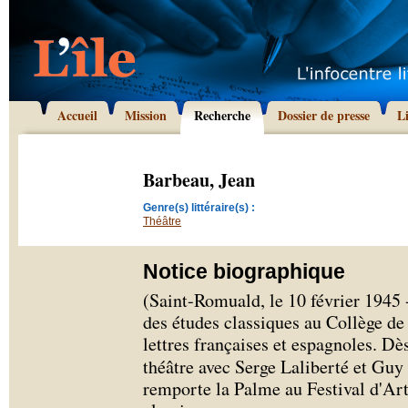
Accueil
Mission
Recherche
Dossier de presse
L
Barbeau, Jean
Genre(s) littéraire(s) :
Théâtre
Notice biographique
(Saint-Romuald, le 10 février 1945 
des études classiques au Collège de 
lettres françaises et espagnoles. Dè
théâtre avec Serge Laliberté et Gu
remporte la Palme au Festival d'Ar