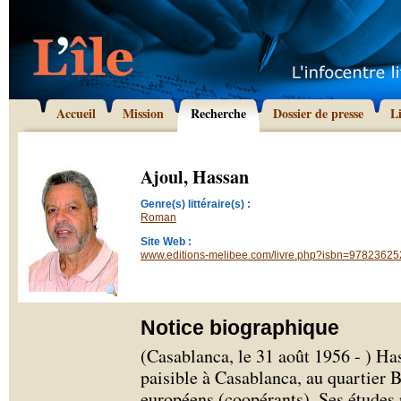
Accueil
Mission
Recherche
Dossier de presse
L
Ajoul, Hassan
Genre(s) littéraire(s) :
Roman
Site Web :
www.editions-melibee.com/livre.php?isbn=9782362
Notice biographique
(Casablanca, le 31 août 1956 - ) Ha
paisible à Casablanca, au quartier B
européens (coopérants). Ses études 